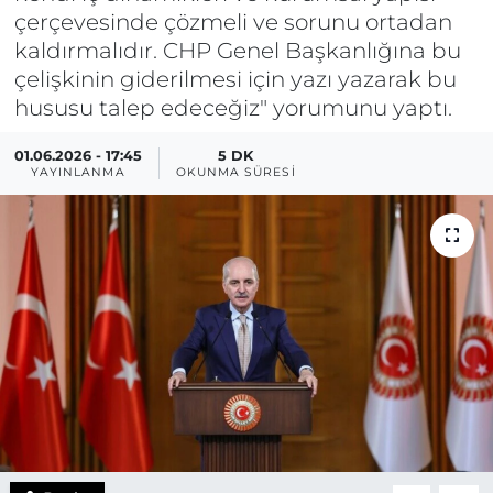
çerçevesinde çözmeli ve sorunu ortadan
kaldırmalıdır. CHP Genel Başkanlığına bu
çelişkinin giderilmesi için yazı yazarak bu
hususu talep edeceğiz" yorumunu yaptı.
01.06.2026 - 17:45
5 DK
YAYINLANMA
OKUNMA SÜRESI