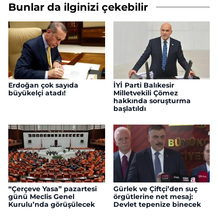
Bunlar da ilginizi çekebilir
Erdoğan çok sayıda
İYİ Parti Balıkesir
büyükelçi atadı!
Milletvekili Çömez
hakkında soruşturma
başlatıldı
“Çerçeve Yasa” pazartesi
Gürlek ve Çiftçi’den suç
günü Meclis Genel
örgütlerine net mesaj:
Kurulu’nda görüşülecek
Devlet tepenize binecek