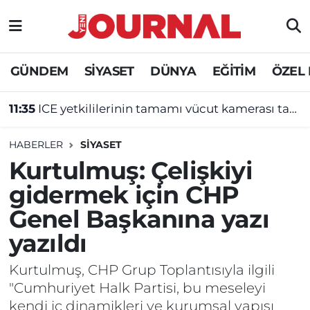
GÜNDEM
Nöbetçi Eczaneler
GÜNDEM
SİYASET
DÜNYA
EĞİTİM
ÖZEL
SİYASET
Hava Durumu
11:35
ICE yetkililerinin tamamı vücut kamerası takacak!
SAĞLIK
Trafik Durumu
HABERLER
SİYASET
DÜNYA
Süper Lig Puan Durumu ve Fikstür
Kurtulmuş: Çelişkiyi
gidermek için CHP
EĞİTİM
Tüm Manşetler
Genel Başkanına yazı
ÖZEL HABER
Son Dakika Haberleri
yazıldı
Haber Arşivi
Kurtulmuş, CHP Grup Toplantısıyla ilgili
"Cumhuriyet Halk Partisi, bu meseleyi
kendi iç dinamikleri ve kurumsal yapısı