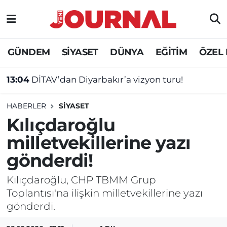
GÜNDEM
Nöbetçi Eczaneler
GÜNDEM
SİYASET
DÜNYA
EĞİTİM
ÖZEL
SİYASET
Hava Durumu
13:04
DİTAV’dan Diyarbakır’a vizyon turu!
SAĞLIK
Trafik Durumu
HABERLER
SİYASET
DÜNYA
Süper Lig Puan Durumu ve Fikstür
Kılıçdaroğlu
milletvekillerine yazı
EĞİTİM
Tüm Manşetler
gönderdi!
ÖZEL HABER
Son Dakika Haberleri
Kılıçdaroğlu, CHP TBMM Grup
Toplantısı'na ilişkin milletvekillerine yazı
Haber Arşivi
gönderdi.