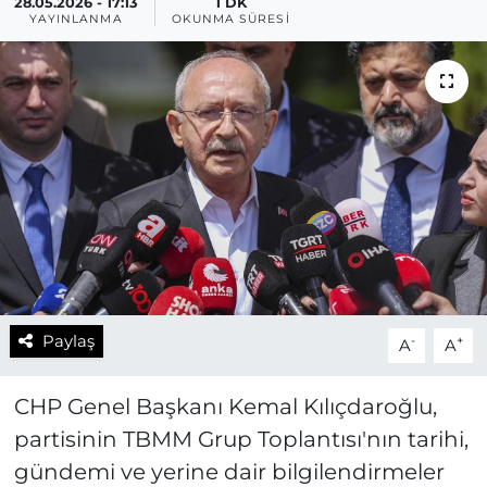
28.05.2026 - 17:13
1 DK
YAYINLANMA
OKUNMA SÜRESI
Paylaş
-
+
A
A
CHP Genel Başkanı Kemal Kılıçdaroğlu,
partisinin TBMM Grup Toplantısı'nın tarihi,
gündemi ve yerine dair bilgilendirmeler