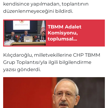
kendisince yapılmadan, toplantının
düzenlenmeyeceğini bildirdi.
TBMM Adalet
Komisyonu,
toplumsal
bütünleşme kanun
teklifini görüşecek
Kılıçdaroğlu, milletvekillerine CHP TBMM
Grup Toplantısı'yla ilgili bilgilendirme
yazısı gönderdi.