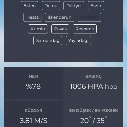
Belen
Defne
Dörtyol
Erzin
Hassa
İskenderun
Kırıkhan
Kumlu
Payas
Reyhanlı
Samandağ
Yayladağı
NEM
BASINÇ
%78
1006 HPA
hpa
RÜZGAR
EN DÜŞÜK / EN YÜKSEK
°
°
3.81 M/S
20
/ 35