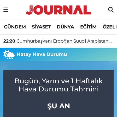
GÜNDEM
Nöbetçi Eczaneler
GÜNDEM
SİYASET
DÜNYA
EĞİTİM
ÖZEL
SİYASET
Hava Durumu
22:20
Cumhurbaşkanı Erdoğan Suudi Arabistan’a gidecek
SAĞLIK
Trafik Durumu
Hatay Hava Durumu
DÜNYA
Süper Lig Puan Durumu ve Fikstür
EĞİTİM
Tüm Manşetler
Bugün, Yarın ve 1 Haftalık
ÖZEL HABER
Son Dakika Haberleri
Hava Durumu Tahmini
Haber Arşivi
ŞU AN