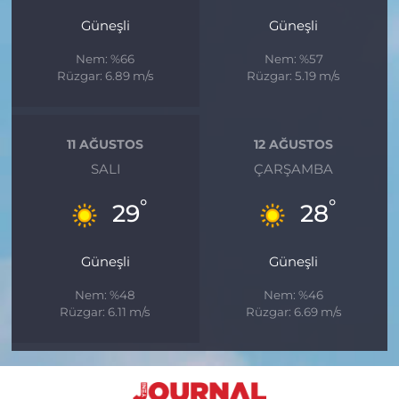
Güneşli
Güneşli
Nem: %66
Nem: %57
Rüzgar: 6.89 m/s
Rüzgar: 5.19 m/s
11 AĞUSTOS
12 AĞUSTOS
SALI
ÇARŞAMBA
°
°
29
28
Güneşli
Güneşli
Nem: %48
Nem: %46
Rüzgar: 6.11 m/s
Rüzgar: 6.69 m/s