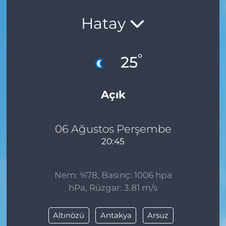
Hatay
°
25
Açık
06 Ağustos Perşembe
20:45
Nem: %78, Basınç: 1006 hpa
hPa, Rüzgar: 3.81 m/s
Altınözü
Antakya
Arsuz