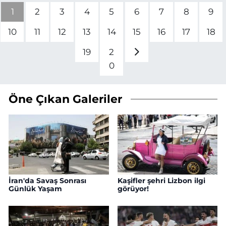
1
2
3
4
5
6
7
8
9
10
11
12
13
14
15
16
17
18
19
2
0
Öne Çıkan Galeriler
İran'da Savaş Sonrası
Kaşifler şehri Lizbon ilgi
Günlük Yaşam
görüyor!