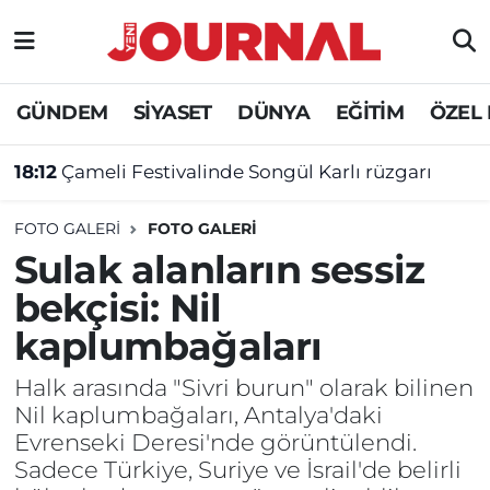
GÜNDEM
Nöbetçi Eczaneler
GÜNDEM
SİYASET
DÜNYA
EĞİTİM
ÖZEL
SİYASET
Hava Durumu
18:12
Çameli Festivalinde Songül Karlı rüzgarı
SAĞLIK
Trafik Durumu
FOTO GALERI
FOTO GALERİ
DÜNYA
Süper Lig Puan Durumu ve Fikstür
Sulak alanların sessiz
bekçisi: Nil
EĞİTİM
Tüm Manşetler
kaplumbağaları
ÖZEL HABER
Son Dakika Haberleri
Halk arasında "Sivri burun" olarak bilinen
Nil kaplumbağaları, Antalya'daki
Haber Arşivi
Evrenseki Deresi'nde görüntülendi.
Sadece Türkiye, Suriye ve İsrail'de belirli