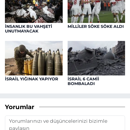
İNSANLIK BU VAHŞETİ
MİLLİLER SÖKE SÖKE ALDI
UNUTMAYACAK
İSRAİL YIĞINAK YAPIYOR
İSRAİL 6 CAMİİ
BOMBALADI
Yorumlar