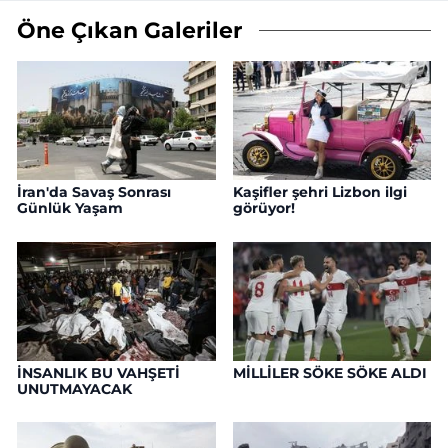
Öne Çıkan Galeriler
İran'da Savaş Sonrası
Kaşifler şehri Lizbon ilgi
Günlük Yaşam
görüyor!
İNSANLIK BU VAHŞETİ
MİLLİLER SÖKE SÖKE ALDI
UNUTMAYACAK