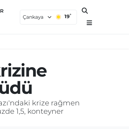
ER
°
19
Çankaya
rizine
yüdü
azı'ndaki krize rağmen
üzde 1,5, konteyner