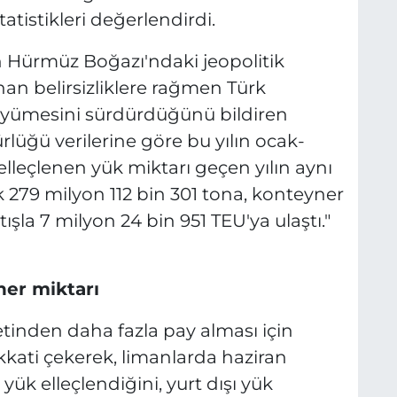
atistikleri değerlendirdi.
en Hürmüz Boğazı'ndaki jeopolitik
anan belirsizliklere rağmen Türk
 büyümesini sürdürdüğünü bildiren
rlüğü verilerine göre bu yılın ocak-
leçlenen yük miktarı geçen yılın aynı
 279 milyon 112 bin 301 tona, konteyner
tışla 7 milyon 24 bin 951 TEU'ya ulaştı."
ner miktarı
retinden daha fazla pay alması için
kkati çekerek, limanlarda haziran
yük elleçlendiğini, yurt dışı yük