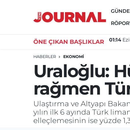
GÜND
GÜNDEM
Nöbetçi Eczaneler
RÖPOR
SİYASET
Hava Durumu
ÖNE ÇIKAN BAŞLIKLAR
00:33
Dü
SAĞLIK
Trafik Durumu
HABERLER
EKONOMİ
Uraloğlu: 
DÜNYA
Süper Lig Puan Durumu ve Fikstür
rağmen Tür
EĞİTİM
Tüm Manşetler
ÖZEL HABER
Son Dakika Haberleri
Ulaştırma ve Altyapı Baka
yılın ilk 6 ayında Türk lim
Haber Arşivi
elleçlemesinin ise yüzde 1,3 