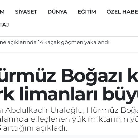
EM
SİYASET
DÜNYA
EĞİTİM
ÖZEL HAB
TAJ
ğün salonunda tekme tokat kavga: 5 yaralı
Hürmüz Boğazı k
k limanları bü
nı Abdulkadir Uraloğlu, Hürmüz Boğ
anlarında elleçlenen yük miktarının y
arttığını açıkladı.