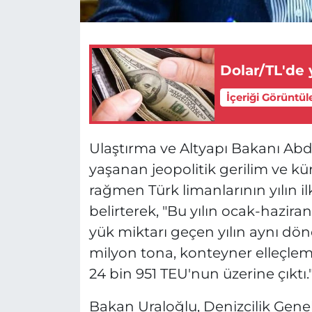
Dolar/TL'de 
İçeriği Görüntül
Ulaştırma ve Altyapı Bakanı Ab
yaşanan jeopolitik gerilim ve küre
rağmen Türk limanlarının yılın 
belirterek, "Bu yılın ocak-hazi
yük miktarı geçen yılın aynı dön
milyon tona, konteyner elleçleme
24 bin 951 TEU'nun üzerine çıktı."
Bakan Uraloğlu, Denizcilik Gen