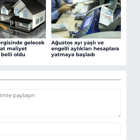
rgisinde gelecek
Ağustos ayı yaşlı ve
aat maliyet
engelli aylıkları hesaplara
 belli oldu
yatmaya başladı