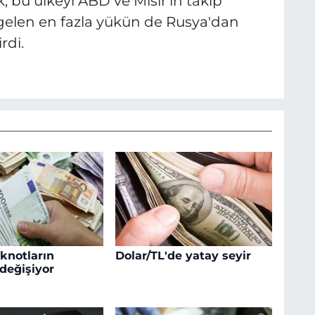
k, bu ülkeyi ABD ve Mısır'ın takip
a gelen en fazla yükün de Rusya'dan
rdi.
knotların
Dolar/TL'de yatay seyir
 değişiyor