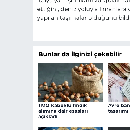
İtalya'ya taşındığını vurgulayara
ettiğini, deniz yoluyla limanlar
yapılan taşımalar olduğunu bildi
Bunlar da ilginizi çekebilir
TMO kabuklu fındık
Avro ban
alımına dair esasları
tasarımı
açıkladı