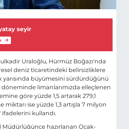
yatay seyir
e
dulkadir Uraloğlu, Hürmüz Boğazı'nda
sel deniz ticaretindeki belirsizliklere
ilk yarısında büyümesini sürdürdüğünü
ran döneminde limanlarımızda elleçlenen
emine göre yüzde 1,5 artarak 279,1
 miktarı ise yüzde 1,3 artışla 7 milyon
 ifadelerini kullandı.
el Müdürlüğünce hazırlanan Ocak-