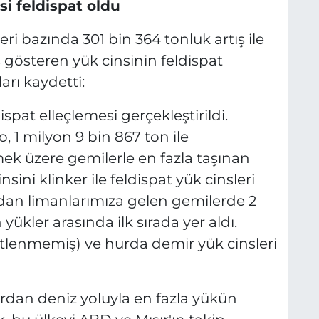
si feldispat oldu
ri bazında 301 bin 364 tonluk artış ile
ş gösteren yük cinsinin feldispat
arı kaydetti:
spat elleçlemesi gerçekleştirildi.
 1 milyon 9 bin 867 ton ile
ek üzere gemilerle en fazla taşınan
sini klinker ile feldispat yük cinsleri
ından limanlarımıza gelen gemilerde 2
yükler arasında ilk sırada yer aldı.
etlenmemiş) ve hurda demir yük cinsleri
ardan deniz yoluyla en fazla yükün