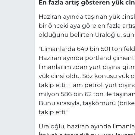
En fazla artış gösteren yük cin
Haziran ayında taşınan yük cinsle
bir önceki aya göre en fazla artı
olduğunu belirten Uraloğlu, şunl
"Limanlarda 649 bin 501 ton feldi
Haziran ayında portland çimento,
limanlarımızdan yurt dışına gitm
yük cinsi oldu. Söz konusu yük cin
takip etti. Ham petrol, yurt dış
milyon 586 bin 62 ton ile taşınan 
Bunu sırasıyla, taşkömürü (brik
takip etti."
Uraloğlu, haziran ayında limanl