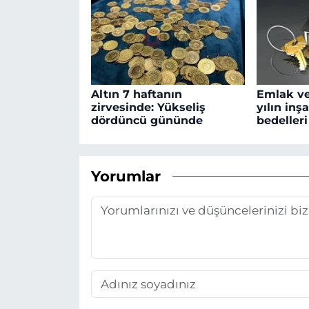
Altın 7 haftanın
Emlak ve
zirvesinde: Yükseliş
yılın inş
dördüncü gününde
bedelleri
Yorumlar