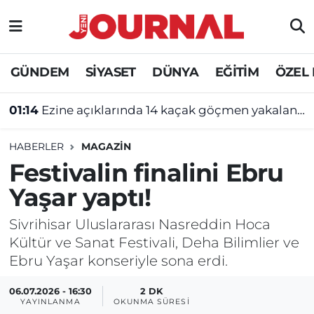
GÜNDEM
Nöbetçi Eczaneler
GÜNDEM
SİYASET
DÜNYA
EĞİTİM
ÖZEL
SİYASET
Hava Durumu
01:14
Ezine açıklarında 14 kaçak göçmen yakalandı
SAĞLIK
Trafik Durumu
HABERLER
MAGAZİN
DÜNYA
Süper Lig Puan Durumu ve Fikstür
Festivalin finalini Ebru
Yaşar yaptı!
EĞİTİM
Tüm Manşetler
Sivrihisar Uluslararası Nasreddin Hoca
ÖZEL HABER
Son Dakika Haberleri
Kültür ve Sanat Festivali, Deha Bilimlier ve
Ebru Yaşar konseriyle sona erdi.
Haber Arşivi
06.07.2026 - 16:30
2 DK
YAYINLANMA
OKUNMA SÜRESI