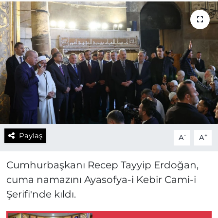
Paylaş
-
+
A
A
Cumhurbaşkanı Recep Tayyip Erdoğan,
cuma namazını Ayasofya-i Kebir Cami-i
Şerifi'nde kıldı.