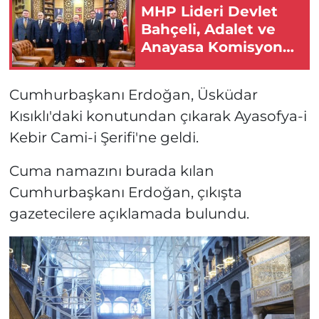
MHP Lideri Devlet
Bahçeli, Adalet ve
Anayasa Komisyonu
üyelerini kabul etti
Cumhurbaşkanı Erdoğan, Üsküdar
Kısıklı'daki konutundan çıkarak Ayasofya-i
Kebir Cami-i Şerifi'ne geldi.
Cuma namazını burada kılan
Cumhurbaşkanı Erdoğan, çıkışta
gazetecilere açıklamada bulundu.