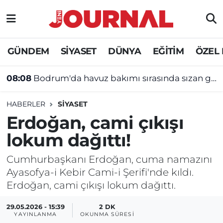
GÜNDEM
Nöbetçi Eczaneler
GÜNDEM
SİYASET
DÜNYA
EĞİTİM
ÖZEL
SİYASET
Hava Durumu
08:08
Bodrum'da havuz bakımı sırasında sızan gaz 15 kişiyi hastanelik etti
SAĞLIK
Trafik Durumu
HABERLER
SİYASET
DÜNYA
Süper Lig Puan Durumu ve Fikstür
Erdoğan, cami çıkışı
lokum dağıttı!
EĞİTİM
Tüm Manşetler
Cumhurbaşkanı Erdoğan, cuma namazını
ÖZEL HABER
Son Dakika Haberleri
Ayasofya-i Kebir Cami-i Şerifi'nde kıldı.
Erdoğan, cami çıkışı lokum dağıttı.
Haber Arşivi
29.05.2026 - 15:39
2 DK
YAYINLANMA
OKUNMA SÜRESI