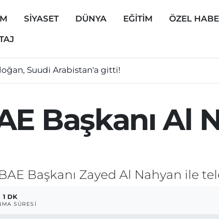
EM
SİYASET
DÜNYA
EĞİTİM
ÖZEL HAB
TAJ
oğan, Suudi Arabistan'a gitti!
AE Başkanı Al N
AE Başkanı Zayed Al Nahyan ile tel
1 DK
MA SÜRESI