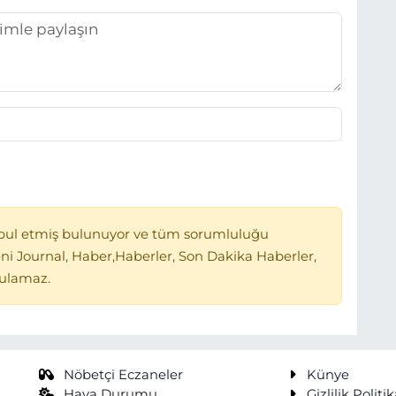
bul etmiş bulunuyor ve tüm sorumluluğu
ni Journal, Haber,Haberler, Son Dakika Haberler,
tulamaz.
Nöbetçi Eczaneler
Künye
Hava Durumu
Gizlilik Politik