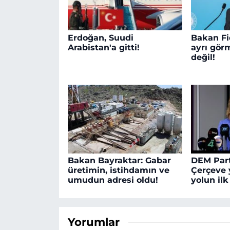
Erdoğan, Suudi
Bakan Fi
Arabistan'a gitti!
ayrı gö
değil!
Bakan Bayraktar: Gabar
DEM Part
üretimin, istihdamın ve
Çerçeve 
umudun adresi oldu!
yolun il
Yorumlar