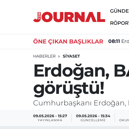
GÜND
GÜNDEM
Nöbetçi Eczaneler
RÖPOR
SİYASET
Hava Durumu
ÖNE ÇIKAN BAŞLIKLAR
08:11
Erd
SAĞLIK
Trafik Durumu
HABERLER
SİYASET
Erdoğan, B
DÜNYA
Süper Lig Puan Durumu ve Fikstür
görüştü!
EĞİTİM
Tüm Manşetler
ÖZEL HABER
Son Dakika Haberleri
Cumhurbaşkanı Erdoğan, B
Haber Arşivi
09.05.2026 - 15:27
09.05.2026 - 15:34
YAYINLANMA
GÜNCELLEME
OKUN