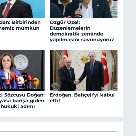
dan: Birbirinden
Özgür Özel:
rmemiz mümkün
Düzenlemelerin
demokratik zeminde
yapılmasını savunuyoruz
i Sözcüsü Doğan:
Erdoğan, Bahçeli'yi kabul
yasa barışa giden
etti!
k hukuki adımı