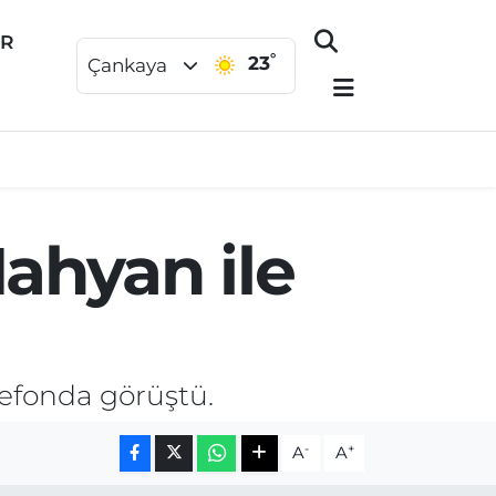
ER
°
23
Çankaya
ahyan ile
efonda görüştü.
-
+
A
A