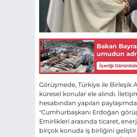
Bakan Bayrak
umudun adre
İçeriği Görüntül
Görüşmede, Türkiye ile Birleşik Ara
küresel konular ele alındı. İleti
hesabından yapılan paylaşımda şu
"Cumhurbaşkanı Erdoğan görüşm
Emirlikleri arasında ticaret, ene
birçok konuda iş birliğini gelişt