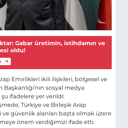
tar: Gabar üretimin, istihdamın ve
si oldu!
e
p Emirlikleri ikili ilişkileri, bölgesel ve
şim Başkanlığı’nın sosyal medya
 ifadelere yer verildi:
ede, Türkiye ve Birleşik Arap
rji ve güvenlik alanları başta olmak üzere
irmeye önem verdiğimizi ifade etti.