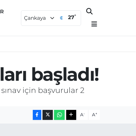
ER
°
27
Çankaya
arı başladı!
sınav için başvurular 2
-
+
A
A