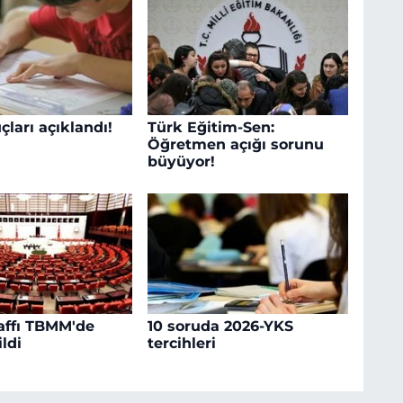
ları açıklandı!
Türk Eğitim-Sen:
Öğretmen açığı sorunu
büyüyor!
affı TBMM'de
10 soruda 2026-YKS
ldi
tercihleri