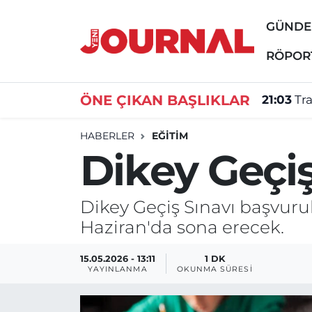
GÜND
GÜNDEM
Nöbetçi Eczaneler
RÖPOR
SİYASET
Hava Durumu
ÖNE ÇIKAN BAŞLIKLAR
21:03
Tr
SAĞLIK
Trafik Durumu
HABERLER
EĞİTİM
Dikey Geçiş
DÜNYA
Süper Lig Puan Durumu ve Fikstür
EĞİTİM
Tüm Manşetler
Dikey Geçiş Sınavı başvurul
Haziran'da sona erecek.
ÖZEL HABER
Son Dakika Haberleri
15.05.2026 - 13:11
1 DK
Haber Arşivi
YAYINLANMA
OKUNMA SÜRESI