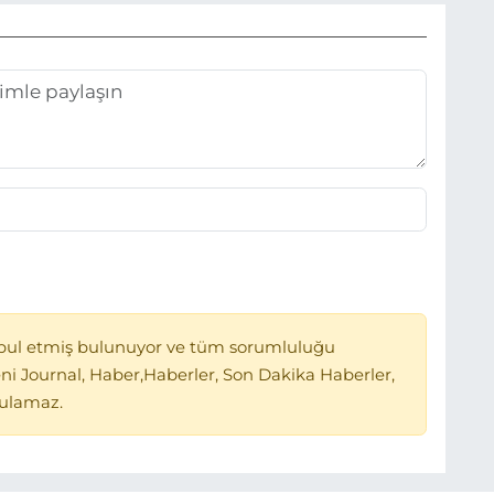
bul etmiş bulunuyor ve tüm sorumluluğu
ni Journal, Haber,Haberler, Son Dakika Haberler,
tulamaz.