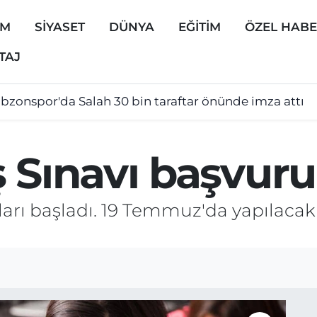
EM
SİYASET
DÜNYA
EĞİTİM
ÖZEL HAB
TAJ
abzonspor'da Salah 30 bin taraftar önünde imza attı
 Sınavı başvurul
arı başladı. 19 Temmuz'da yapılacak 