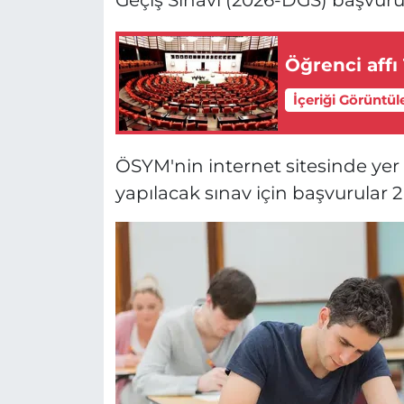
Geçiş Sınavı (2026-DGS) başvurul
Öğrenci affı
İçeriği Görüntül
ÖSYM'nin internet sitesinde ye
yapılacak sınav için başvurular 