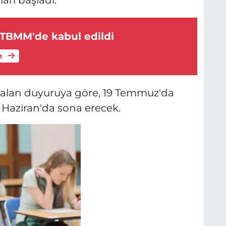
arı başladı.
 TBMM'de kabul edildi
e
r alan duyuruya göre, 19 Temmuz'da
2 Haziran'da sona erecek.