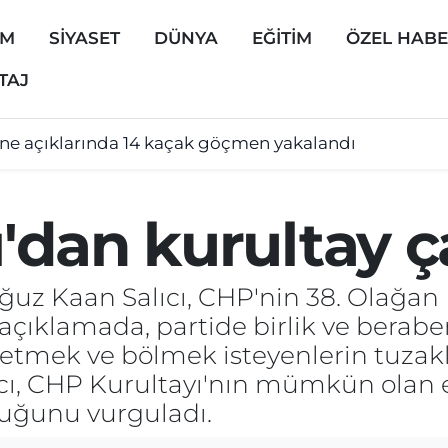
EM
SİYASET
DÜNYA
EĞİTİM
ÖZEL HAB
TAJ
ine açıklarında 14 kaçak göçmen yakalandı
ı'dan kurultay ç
ğuz Kaan Salıcı, CHP'nin 38. Olağan K
açıklamada, partide birlik ve beraber
üketmek ve bölmek isteyenlerin tuzakl
ıcı, CHP Kurultayı'nın mümkün olan 
uğunu vurguladı.