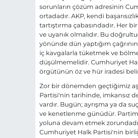
sorunların çözüm adresinin Cumh
ortadadır. AKP, kendi başarısızlı
tartıştırma çabasındadır. Her bi
ve uyanık olmalıdır. Bu doğrul
yönünde dün yaptığım çağrının al
iç kavgalarla tüketmek ve bölmek
düşülmemelidir. Cumhuriyet Halk 
örgütünün öz ve hür iradesi belir
Zor bir dönemden geçtiğimiz aş
Partisi'nin tarihinde, imkansız d
vardır. Bugün; ayrışma ya da s
ve kenetlenme günüdür. Partimi
yoluna devam etmek zorundadır
Cumhuriyet Halk Partisi'nin bir