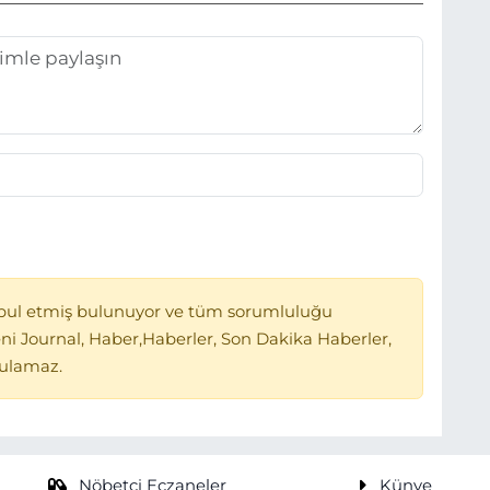
bul etmiş bulunuyor ve tüm sorumluluğu
ni Journal, Haber,Haberler, Son Dakika Haberler,
tulamaz.
Nöbetçi Eczaneler
Künye