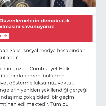
 Düzenlemelerin demokratik
ılmasını savunuyoruz
e
Kaan Salıcı, sosyal medya hesabından
kullandı:
ye'nin gözleri Cumhuriyet Halk
 kritik bir dönemde, bölünme,
fiyet gösterme lüksümüz yoktur.
ngelerin yeniden şekillendiği gerçeği
tandaşımız çok şiddetli bir geçim
 imtihan edilmektedir. Tüm bu