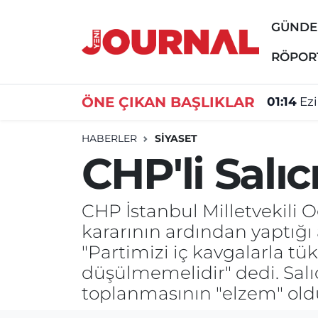
GÜND
GÜNDEM
Nöbetçi Eczaneler
RÖPOR
SİYASET
Hava Durumu
ÖNE ÇIKAN BAŞLIKLAR
01:14
Ez
SAĞLIK
Trafik Durumu
HABERLER
SİYASET
CHP'li Salıc
DÜNYA
Süper Lig Puan Durumu ve Fikstür
EĞİTİM
Tüm Manşetler
CHP İstanbul Milletvekili O
kararının ardından yaptığı 
ÖZEL HABER
Son Dakika Haberleri
"Partimizi iç kavgalarla t
düşülmemelidir" dedi. Sal
Haber Arşivi
toplanmasının "elzem" old