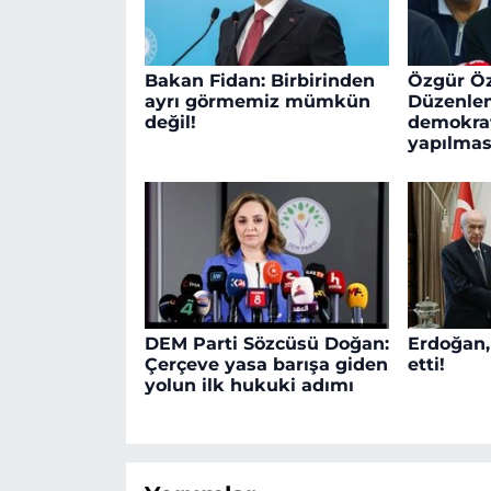
Bakan Fidan: Birbirinden
Özgür Öz
ayrı görmemiz mümkün
Düzenle
değil!
demokra
yapılmas
DEM Parti Sözcüsü Doğan:
Erdoğan,
Çerçeve yasa barışa giden
etti!
yolun ilk hukuki adımı