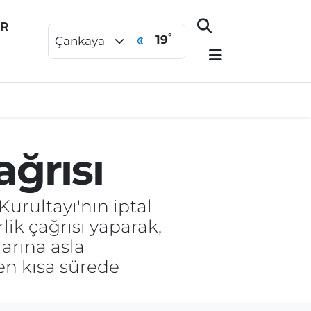
ER
°
19
Çankaya
ağrısı
urultayı'nın iptal
lik çağrısı yaparak,
arına asla
en kısa sürede