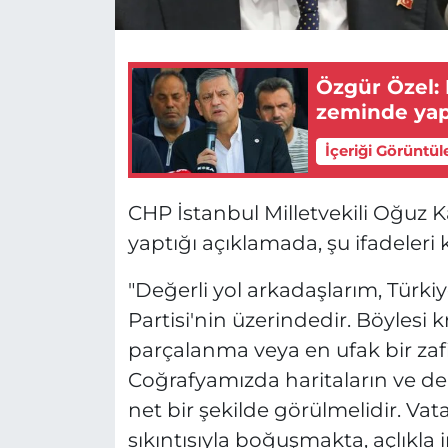
Özgür Özel:
zeminde yap
İçeriği Görüntül
CHP İstanbul Milletvekili Oğuz 
yaptığı açıklamada, şu ifadeleri 
"Değerli yol arkadaşlarım, Türki
Partisi'nin üzerindedir. Böylesi
parçalanma veya en ufak bir za
Coğrafyamızda haritaların ve de
net bir şekilde görülmelidir. Va
sıkıntısıyla boğuşmakta, açlıkla