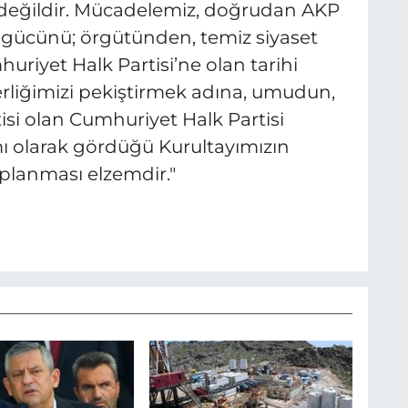
değildir. Mücadelemiz, doğrudan AKP
e gücünü; örgütünden, temiz siyaset
uriyet Halk Partisi’ne olan tarihi
berliğimizi pekiştirmek adına, umudun,
si olan Cumhuriyet Halk Partisi
ı olarak gördüğü Kurultayımızın
planması elzemdir."