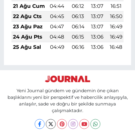
21 Ağu Cum
04:44
06:12
13:07
16:51
1
22 Ağu Cts
04:45
06:13
13:07
16:50
1
23 Ağu Paz
04:47
06:14
13:07
16:49
1
24 Ağu Pts
04:48
06:15
13:06
16:49
1
25 Ağu Sal
04:49
06:16
13:06
16:48
1
Yeni Journal gündem ve gündemin öne çıkan
başlıklarını yeni bir perspektif ve habercilik anlayışıyla,
anlaşılır, sade ve doğru bir şekilde sunmaya
çalışmaktadır.