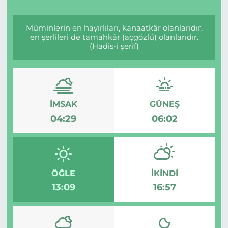
Müminlerin en hayırlıları, kanaatkâr olanlarıdır,
en şerlileri de tamahkâr (açgözlü) olanlarıdır.
(Hadis-i şerif)
İMSAK
GÜNEŞ
04:29
06:02
ÖĞLE
İKINDI
13:09
16:57