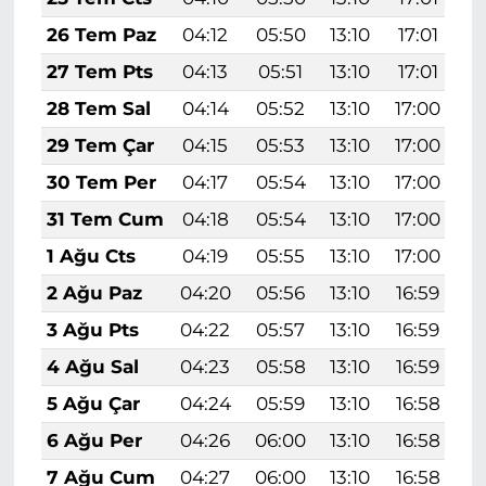
26 Tem Paz
04:12
05:50
13:10
17:01
2
27 Tem Pts
04:13
05:51
13:10
17:01
2
28 Tem Sal
04:14
05:52
13:10
17:00
2
29 Tem Çar
04:15
05:53
13:10
17:00
2
30 Tem Per
04:17
05:54
13:10
17:00
2
31 Tem Cum
04:18
05:54
13:10
17:00
2
1 Ağu Cts
04:19
05:55
13:10
17:00
2
2 Ağu Paz
04:20
05:56
13:10
16:59
2
3 Ağu Pts
04:22
05:57
13:10
16:59
2
4 Ağu Sal
04:23
05:58
13:10
16:59
2
5 Ağu Çar
04:24
05:59
13:10
16:58
2
6 Ağu Per
04:26
06:00
13:10
16:58
2
7 Ağu Cum
04:27
06:00
13:10
16:58
2