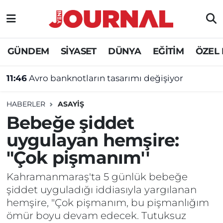
GÜNDEM
Nöbetçi Eczaneler
GÜNDEM
SİYASET
DÜNYA
EĞİTİM
ÖZEL
SİYASET
Hava Durumu
11:46
Avro banknotların tasarımı değişiyor
SAĞLIK
Trafik Durumu
HABERLER
ASAYİŞ
DÜNYA
Süper Lig Puan Durumu ve Fikstür
Bebeğe şiddet
uygulayan hemşire:
EĞİTİM
Tüm Manşetler
"Çok pişmanım''
ÖZEL HABER
Son Dakika Haberleri
Kahramanmaraş'ta 5 günlük bebeğe
şiddet uyguladığı iddiasıyla yargılanan
Haber Arşivi
hemşire, "Çok pişmanım, bu pişmanlığım
ömür boyu devam edecek. Tutuksuz