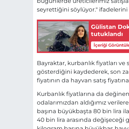
bugünlerde üreticilerimiz satışl
seyrettiğini söylüyor." ifadelerini
Gülistan Dok
tutuklandı
İçeriği Görüntül
Bayraktar, kurbanlık fiyatları ve sa
gösterdiğini kaydederek, son z
fiyatının da hayvan satış fiyatına 
Kurbanlık fiyatlarına da değinen B
odalarımızdan aldığımız verilere
başına büyükbaşta 80 bin lira ila 
40 bin lira arasında değişeceği gö
kilogram başına büyükbaş hayvanl