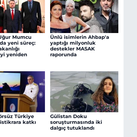
k Uğur Mumcu
Ünlü isimlerin Ahbap'a
da yeni süreç:
yaptığı milyonluk
akanlığı
destekler MASAK
yi yeniden
raporunda
örsüz Türkiye
Gülistan Doku
istikrara katkı
soruşturmasında iki
dalgıç tutuklandı