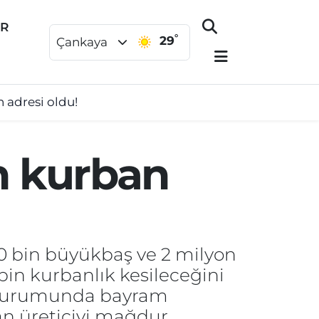
ER
°
29
Çankaya
 adresi oldu!
n kurban
50 bin büyükbaş ve 2 milyon
in kurbanlık kesileceğini
i durumunda bayram
n üreticiyi mağdur