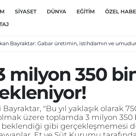
EM
SİYASET
DÜNYA
EĞİTİM
ÖZEL HAB
TAJ
kan Bayraktar: Gabar üretimin, istihdamın ve umudun
 milyon 350 bi
ekleniyor!
ayraktar, "Bu yıl yaklaşık olarak 7
lmak üzere toplamda 3 milyon 350 b
rın beklendiği gibi gerçekleşmemes
vanlar, Et ve Süt Kurumu tarafında