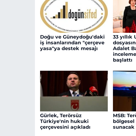
Doğu ve Güneydoğu'daki
33 yıllı
iş insanlarından "çerçeve
dosyasın
yasa"ya destek mesajı
Adalet B
inceleme
başlattı
Gürlek, Terörsüz
MSB: Ter
Türkiye'nin hukuki
bölgesel 
çerçevesini açıkladı
sunacak