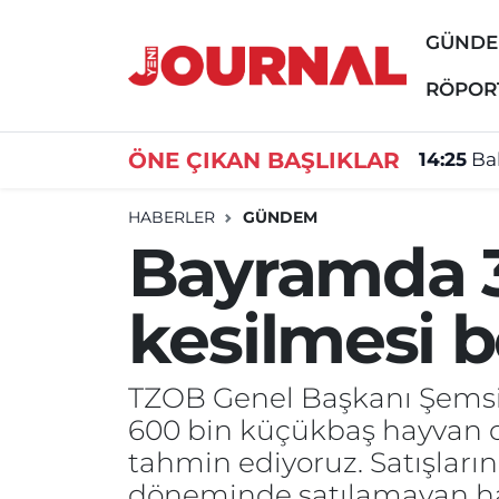
GÜND
GÜNDEM
Nöbetçi Eczaneler
RÖPOR
SİYASET
Hava Durumu
ÖNE ÇIKAN BAŞLIKLAR
14:25
Ba
SAĞLIK
Trafik Durumu
HABERLER
GÜNDEM
Bayramda 3
DÜNYA
Süper Lig Puan Durumu ve Fikstür
kesilmesi b
EĞİTİM
Tüm Manşetler
ÖZEL HABER
Son Dakika Haberleri
TZOB Genel Başkanı Şemsi B
600 bin küçükbaş hayvan o
Haber Arşivi
tahmin ediyoruz. Satışla
döneminde satılamayan hay