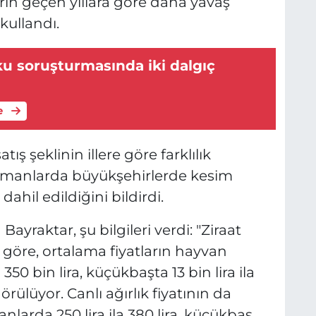
arın geçen yıllara göre daha yavaş
 kullandı.
u soruşturmasında iki dalgıç
e
tış şeklinin illere göre farklılık
amanlarda büyükşehirlerde kesim
dahil edildiğini bildirdi.
ayraktar, şu bilgileri verdi: "Ziraat
 göre, ortalama fiyatların hayvan
350 bin lira, küçükbaşta 13 bin lira ila
rülüyor. Canlı ağırlık fiyatının da
arda 250 lira ila 380 lira, küçükbaş