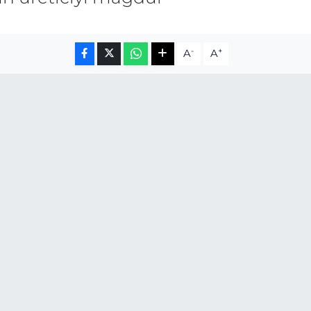
-
+
A
A