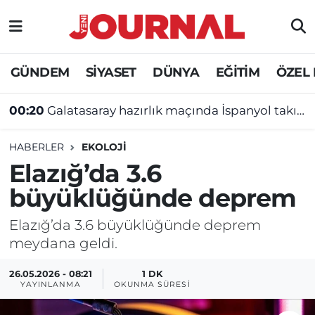
GÜNDEM
Nöbetçi Eczaneler
GÜNDEM
SİYASET
DÜNYA
EĞİTİM
ÖZEL
SİYASET
Hava Durumu
00:20
Galatasaray hazırlık maçında İspanyol takımına yenildi
SAĞLIK
Trafik Durumu
HABERLER
EKOLOJİ
DÜNYA
Süper Lig Puan Durumu ve Fikstür
Elazığ’da 3.6
büyüklüğünde deprem
EĞİTİM
Tüm Manşetler
Elazığ’da 3.6 büyüklüğünde deprem
ÖZEL HABER
Son Dakika Haberleri
meydana geldi.
Haber Arşivi
26.05.2026 - 08:21
1 DK
YAYINLANMA
OKUNMA SÜRESI