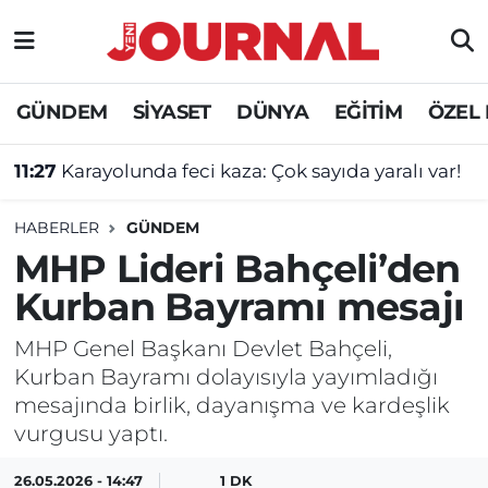
GÜNDEM
Nöbetçi Eczaneler
GÜNDEM
SİYASET
DÜNYA
EĞİTİM
ÖZEL
SİYASET
Hava Durumu
11:27
Karayolunda feci kaza: Çok sayıda yaralı var!
SAĞLIK
Trafik Durumu
HABERLER
GÜNDEM
DÜNYA
Süper Lig Puan Durumu ve Fikstür
MHP Lideri Bahçeli’den
Kurban Bayramı mesajı
EĞİTİM
Tüm Manşetler
MHP Genel Başkanı Devlet Bahçeli,
ÖZEL HABER
Son Dakika Haberleri
Kurban Bayramı dolayısıyla yayımladığı
mesajında birlik, dayanışma ve kardeşlik
Haber Arşivi
vurgusu yaptı.
26.05.2026 - 14:47
1 DK