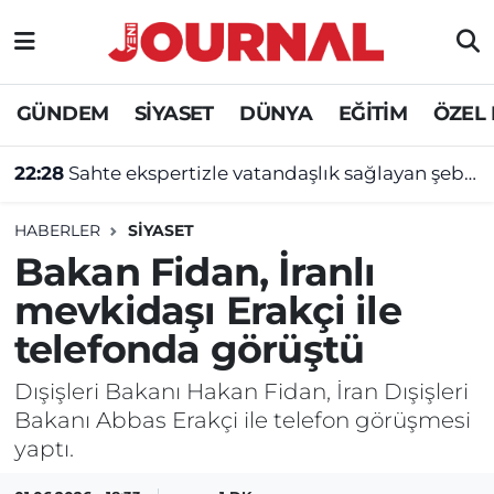
GÜNDEM
Nöbetçi Eczaneler
GÜNDEM
SİYASET
DÜNYA
EĞİTİM
ÖZEL
SİYASET
Hava Durumu
22:28
Sahte ekspertizle vatandaşlık sağlayan şebekeye operasyon
SAĞLIK
Trafik Durumu
HABERLER
SİYASET
DÜNYA
Süper Lig Puan Durumu ve Fikstür
Bakan Fidan, İranlı
mevkidaşı Erakçi ile
EĞİTİM
Tüm Manşetler
telefonda görüştü
ÖZEL HABER
Son Dakika Haberleri
Dışişleri Bakanı Hakan Fidan, İran Dışişleri
Bakanı Abbas Erakçi ile telefon görüşmesi
Haber Arşivi
yaptı.