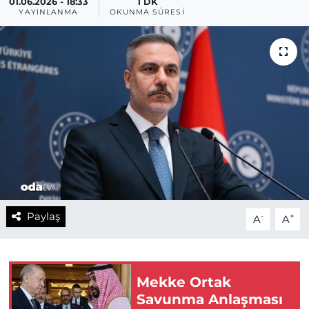
01.06.2026 - 18:33
1 DK
YAYINLANMA
OKUNMA SÜRESI
Paylaş
-
+
A
A
Mekke Ortak
Savunma Anlaşması