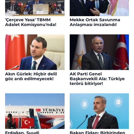
'Çerçeve Yasa' TBMM
Mekke Ortak Savunma
Adalet Komisyonu'nda!
Anlaşması imzalandı!
Akın Gürlek: Hiçbir delil
AK Parti Genel
göz ardı edilmeyecek!
Başkanvekili Ala: Türkiye
terörü bitiriyor!
Erdoğan, Suudi
Bakan Fidan: Birbirinden