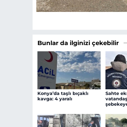
Bunlar da ilginizi çekebilir
Konya’da taşlı bıçaklı
Sahte ek
kavga: 4 yaralı
vatandaş
şebekey