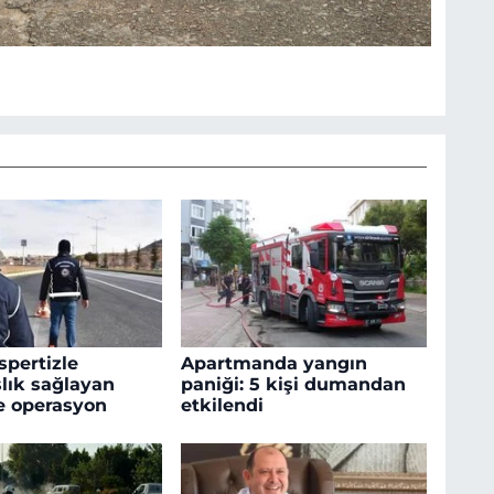
spertizle
Apartmanda yangın
lık sağlayan
paniği: 5 kişi dumandan
e operasyon
etkilendi