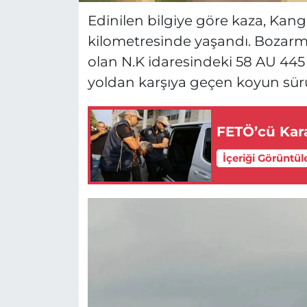
Edinilen bilgiye göre kaza, Kanga
kilometresinde yaşandı. Bozarm
olan N.K idaresindeki 58 AU 445 p
yoldan karşıya geçen koyun sür
FETÖ’cü Kara
İçeriği Görüntül