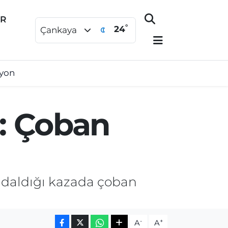
ER
°
24
Çankaya
syon
: Çoban
a daldığı kazada çoban
-
+
A
A