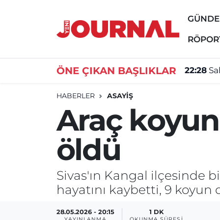
GÜND
GÜNDEM
Nöbetçi Eczaneler
RÖPOR
SİYASET
Hava Durumu
ÖNE ÇIKAN BAŞLIKLAR
22:28
Sa
SAĞLIK
Trafik Durumu
HABERLER
ASAYİŞ
Araç koyun
DÜNYA
Süper Lig Puan Durumu ve Fikstür
öldü
EĞİTİM
Tüm Manşetler
ÖZEL HABER
Son Dakika Haberleri
Sivas'ın Kangal ilçesinde 
hayatını kaybetti, 9 koyun d
Haber Arşivi
28.05.2026 - 20:15
1 DK
YAYINLANMA
OKUNMA SÜRESI