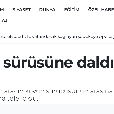
EM
SİYASET
DÜNYA
EĞİTİM
ÖZEL HAB
TAJ
hte ekspertizle vatandaşlık sağlayan şebekeye opera
 sürüsüne daldı
bir aracın koyun sürücüsünün arasın
a telef oldu.