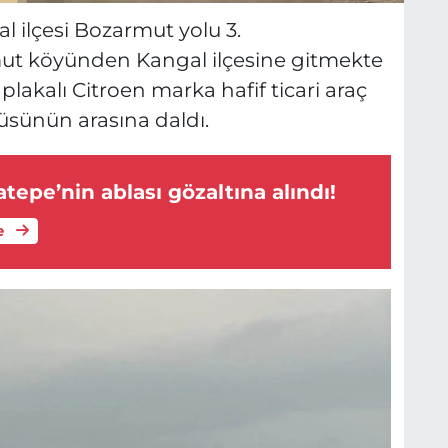
l ilçesi Bozarmut yolu 3.
ut köyünden Kangal ilçesine gitmekte
lakalı Citroen marka hafif ticari araç
üsünün arasına daldı.
tepe’nin ablası gözaltına alındı!
e