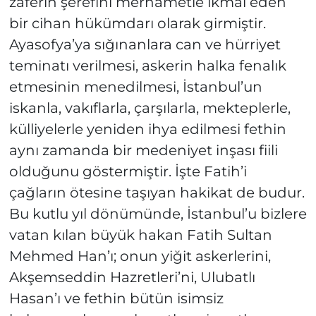
zaferin şerefini merhametle ikmal eden
bir cihan hükümdarı olarak girmiştir.
Ayasofya’ya sığınanlara can ve hürriyet
teminatı verilmesi, askerin halka fenalık
etmesinin menedilmesi, İstanbul’un
iskanla, vakıflarla, çarşılarla, mekteplerle,
külliyelerle yeniden ihya edilmesi fethin
aynı zamanda bir medeniyet inşası fiili
olduğunu göstermiştir. İşte Fatih’i
çağların ötesine taşıyan hakikat de budur.
Bu kutlu yıl dönümünde, İstanbul’u bizlere
vatan kılan büyük hakan Fatih Sultan
Mehmed Han’ı; onun yiğit askerlerini,
Akşemseddin Hazretleri’ni, Ulubatlı
Hasan’ı ve fethin bütün isimsiz