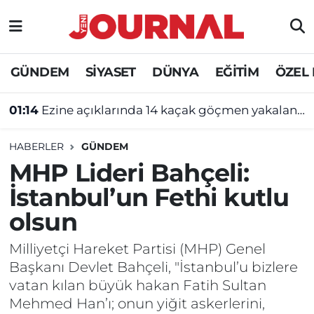
GÜNDEM
Nöbetçi Eczaneler
GÜNDEM
SİYASET
DÜNYA
EĞİTİM
ÖZEL
SİYASET
Hava Durumu
01:14
Ezine açıklarında 14 kaçak göçmen yakalandı
SAĞLIK
Trafik Durumu
HABERLER
GÜNDEM
DÜNYA
Süper Lig Puan Durumu ve Fikstür
MHP Lideri Bahçeli:
İstanbul’un Fethi kutlu
EĞİTİM
Tüm Manşetler
olsun
ÖZEL HABER
Son Dakika Haberleri
Milliyetçi Hareket Partisi (MHP) Genel
Başkanı Devlet Bahçeli, "İstanbul’u bizlere
Haber Arşivi
vatan kılan büyük hakan Fatih Sultan
Mehmed Han’ı; onun yiğit askerlerini,