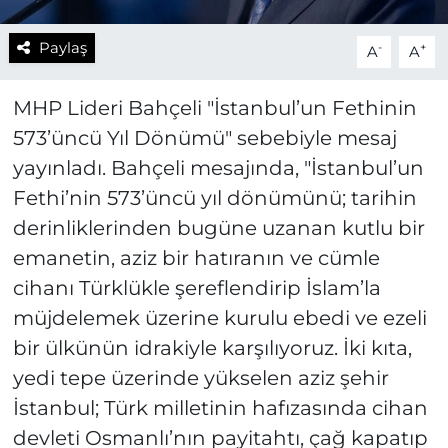
Paylaş
-
+
A
A
MHP Lideri Bahçeli "İstanbul’un Fethinin
573’üncü Yıl Dönümü" sebebiyle mesaj
yayınladı. Bahçeli mesajında, "İstanbul’un
Fethi’nin 573’üncü yıl dönümünü; tarihin
derinliklerinden bugüne uzanan kutlu bir
emanetin, aziz bir hatıranın ve cümle
cihanı Türklükle şereflendirip İslam’la
müjdelemek üzerine kurulu ebedi ve ezeli
bir ülkünün idrakiyle karşılıyoruz. İki kıta,
yedi tepe üzerinde yükselen aziz şehir
İstanbul; Türk milletinin hafızasında cihan
devleti Osmanlı’nın payitahtı, çağ kapatıp