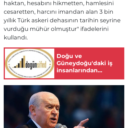
haktan, hesabını hikmetten, hamlesini
cesaretten, harcını imandan alan 3 bin
yıllık Türk askeri dehasının tarihin seyrine
vurduğu mühür olmuştur" ifadelerini
kullandı.
Doğu ve
Güneydoğu'daki iş
insanlarından
"çerçeve yasa"ya
destek mesajı