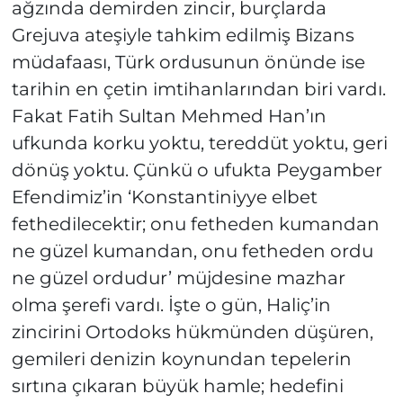
ağzında demirden zincir, burçlarda
Grejuva ateşiyle tahkim edilmiş Bizans
müdafaası, Türk ordusunun önünde ise
tarihin en çetin imtihanlarından biri vardı.
Fakat Fatih Sultan Mehmed Han’ın
ufkunda korku yoktu, tereddüt yoktu, geri
dönüş yoktu. Çünkü o ufukta Peygamber
Efendimiz’in ‘Konstantiniyye elbet
fethedilecektir; onu fetheden kumandan
ne güzel kumandan, onu fetheden ordu
ne güzel ordudur’ müjdesine mazhar
olma şerefi vardı. İşte o gün, Haliç’in
zincirini Ortodoks hükmünden düşüren,
gemileri denizin koynundan tepelerin
sırtına çıkaran büyük hamle; hedefini