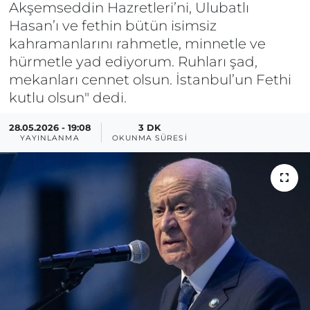
Akşemseddin Hazretleri’ni, Ulubatlı
Hasan’ı ve fethin bütün isimsiz
kahramanlarını rahmetle, minnetle ve
hürmetle yad ediyorum. Ruhları şad,
mekanları cennet olsun. İstanbul’un Fethi
kutlu olsun" dedi.
28.05.2026 - 19:08
3 DK
YAYINLANMA
OKUNMA SÜRESI