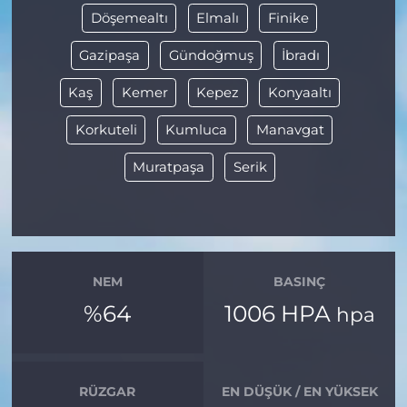
Döşemealtı
Elmalı
Finike
Gazipaşa
Gündoğmuş
İbradı
Kaş
Kemer
Kepez
Konyaaltı
Korkuteli
Kumluca
Manavgat
Muratpaşa
Serik
NEM
BASINÇ
%64
1006 HPA
hpa
RÜZGAR
EN DÜŞÜK / EN YÜKSEK