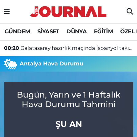
GÜNDEM
Nöbetçi Eczaneler
GÜNDEM
SİYASET
DÜNYA
EĞİTİM
ÖZEL
SİYASET
Hava Durumu
00:20
Galatasaray hazırlık maçında İspanyol takımına yenildi
SAĞLIK
Trafik Durumu
Antalya Hava Durumu
DÜNYA
Süper Lig Puan Durumu ve Fikstür
EĞİTİM
Tüm Manşetler
Bugün, Yarın ve 1 Haftalık
ÖZEL HABER
Son Dakika Haberleri
Hava Durumu Tahmini
Haber Arşivi
ŞU AN