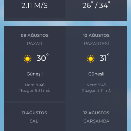
°
°
2.11 M/S
26
/ 34
09 AĞUSTOS
10 AĞUSTOS
PAZAR
PAZARTESI
°
°
30
31
Güneşli
Güneşli
Nem: %46
Nem: %45
Rüzgar: 5.31 m/s
Rüzgar: 5.11 m/s
11 AĞUSTOS
12 AĞUSTOS
SALI
ÇARŞAMBA