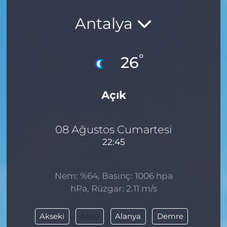
Antalya
°
26
Açık
08 Ağustos Cumartesi
22:45
Nem: %64, Basınç: 1006 hpa
hPa, Rüzgar: 2.11 m/s
Akseki
Aksu
Alanya
Demre