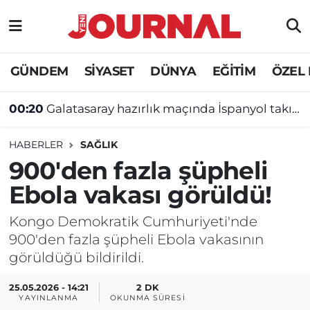
GÜNDEM
Nöbetçi Eczaneler
GÜNDEM
SİYASET
DÜNYA
EĞİTİM
ÖZEL
SİYASET
Hava Durumu
00:20
Galatasaray hazırlık maçında İspanyol takımına yenildi
SAĞLIK
Trafik Durumu
HABERLER
SAĞLIK
DÜNYA
Süper Lig Puan Durumu ve Fikstür
900'den fazla şüpheli
Ebola vakası görüldü!
EĞİTİM
Tüm Manşetler
Kongo Demokratik Cumhuriyeti'nde
ÖZEL HABER
Son Dakika Haberleri
900'den fazla şüpheli Ebola vakasının
görüldüğü bildirildi.
Haber Arşivi
25.05.2026 - 14:21
2 DK
YAYINLANMA
OKUNMA SÜRESI