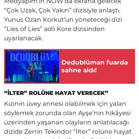
Medyapım’ın NOW’da ekrana gelecek
“Çok Uzak, Çok Yakın” dizisiyle anlaştı.
Yunus Ozan Korkut’un yöneteceği dizi
“Lies of Lies” adlı Kore dizisinden
uyarlanacak.
Dedublüman fuarda
sahne aldı!
“İLTER” ROLÜNE HAYAT VERECEK”
Kızının üvey annesi olabilmek için yalan
söylemek zorunda olan Ayşe’nin hikâyesi
üzerinden yaşanan olayların anlatılacağı
dizide Zerrin Tekindor “İlter” rolüne hayat