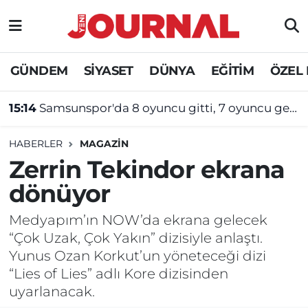
GÜNDEM
Nöbetçi Eczaneler
GÜNDEM
SİYASET
DÜNYA
EĞİTİM
ÖZEL
SİYASET
Hava Durumu
15:14
Samsunspor'da 8 oyuncu gitti, 7 oyuncu geldi
SAĞLIK
Trafik Durumu
HABERLER
MAGAZİN
DÜNYA
Süper Lig Puan Durumu ve Fikstür
Zerrin Tekindor ekrana
dönüyor
EĞİTİM
Tüm Manşetler
Medyapım’ın NOW’da ekrana gelecek
ÖZEL HABER
Son Dakika Haberleri
“Çok Uzak, Çok Yakın” dizisiyle anlaştı.
Yunus Ozan Korkut’un yöneteceği dizi
Haber Arşivi
“Lies of Lies” adlı Kore dizisinden
uyarlanacak.