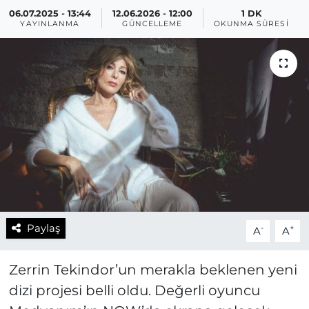
06.07.2025 - 13:44
12.06.2026 - 12:00
1 DK
YAYINLANMA
GÜNCELLEME
OKUNMA SÜRESI
Paylaş
-
+
A
A
Zerrin Tekindor’un merakla beklenen yeni
dizi projesi belli oldu. Değerli oyuncu