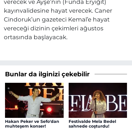
verecek ve Ayşe’nin (Funda Eryiğit)
kayınvalidesine hayat verecek. Caner
Cindoruk’un gazeteci Kemal’e hayat
vereceği dizinin çekimleri ağustos
ortasında başlayacak.
Bunlar da ilginizi çekebilir
Hakan Peker ve Sefo'dan
Festivalde Mela Bedel
muhteşem konser!
sahnede coşturdu!