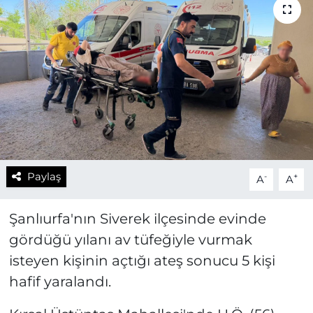
Paylaş
-
+
A
A
Şanlıurfa'nın Siverek ilçesinde evinde
gördüğü yılanı av tüfeğiyle vurmak
isteyen kişinin açtığı ateş sonucu 5 kişi
hafif yaralandı.