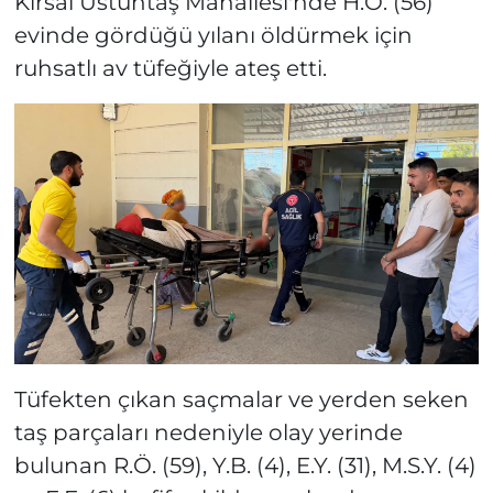
Kırsal Üstüntaş Mahallesi'nde H.Ö. (56)
evinde gördüğü yılanı öldürmek için
ruhsatlı av tüfeğiyle ateş etti.
Tüfekten çıkan saçmalar ve yerden seken
taş parçaları nedeniyle olay yerinde
bulunan R.Ö. (59), Y.B. (4), E.Y. (31), M.S.Y. (4)