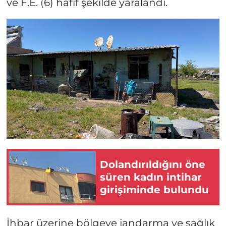
ve F.E. (6) hafif şekilde yaralandı.
Dolandırıldığını öne
süren kadın intihar
girişiminde bulundu
İhbar üzerine bölgeye jandarma ve sağlık