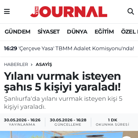
GÜNDEM
Nöbetçi Eczaneler
GÜNDEM
SİYASET
DÜNYA
EĞİTİM
ÖZEL
SİYASET
Hava Durumu
16:29
'Çerçeve Yasa' TBMM Adalet Komisyonu'nda!
SAĞLIK
Trafik Durumu
HABERLER
ASAYİŞ
DÜNYA
Süper Lig Puan Durumu ve Fikstür
Yılanı vurmak isteyen
şahıs 5 kişiyi yaraladı!
EĞİTİM
Tüm Manşetler
Şanlıurfa'da yılanı vurmak isteyen kişi 5
ÖZEL HABER
Son Dakika Haberleri
kişiyi yaraladı.
Haber Arşivi
30.05.2026 - 16:26
30.05.2026 - 16:28
1 DK
YAYINLANMA
GÜNCELLEME
OKUNMA SÜRESI