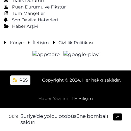
Trafik Durumu
Puan Durumu ve Fikstür
Tüm Manşetler
Son Dakika Haberleri
Haber Arşivi
Künye
İletişim
Gizlilik Politikası
RSS
Copyright © 2024. Her hakkı saklıdır.
Haber Yazılımı:
TE Bilişim
Suriye'de yolcu otobüsüne bombalı
01:19
saldırı