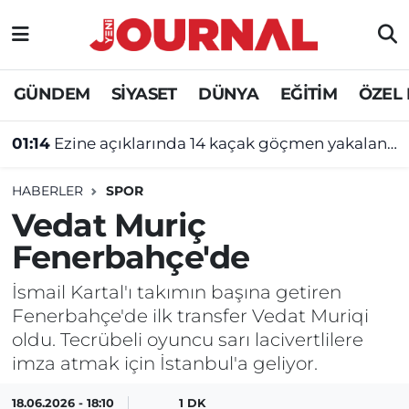
GÜNDEM
Nöbetçi Eczaneler
GÜNDEM
SİYASET
DÜNYA
EĞİTİM
ÖZEL
SİYASET
Hava Durumu
01:14
Ezine açıklarında 14 kaçak göçmen yakalandı
SAĞLIK
Trafik Durumu
HABERLER
SPOR
DÜNYA
Süper Lig Puan Durumu ve Fikstür
Vedat Muriç
Fenerbahçe'de
EĞİTİM
Tüm Manşetler
İsmail Kartal'ı takımın başına getiren
ÖZEL HABER
Son Dakika Haberleri
Fenerbahçe'de ilk transfer Vedat Muriqi
oldu. Tecrübeli oyuncu sarı lacivertlilere
Haber Arşivi
imza atmak için İstanbul'a geliyor.
18.06.2026 - 18:10
1 DK