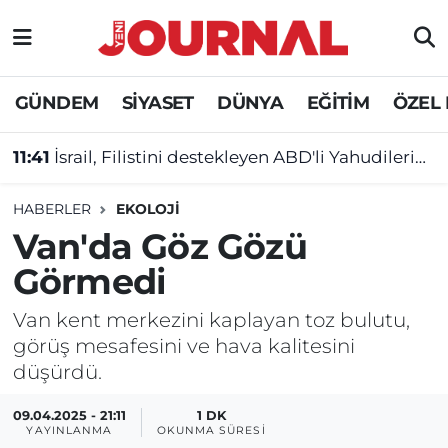
GÜNDEM
Nöbetçi Eczaneler
GÜNDEM
SİYASET
DÜNYA
EĞİTİM
ÖZEL
SİYASET
Hava Durumu
11:41
İsrail, Filistini destekleyen ABD'li Yahudilerin ülkeye girişini yasakladı!
SAĞLIK
Trafik Durumu
HABERLER
EKOLOJİ
DÜNYA
Süper Lig Puan Durumu ve Fikstür
Van'da Göz Gözü
Görmedi
EĞİTİM
Tüm Manşetler
Van kent merkezini kaplayan toz bulutu,
ÖZEL HABER
Son Dakika Haberleri
görüş mesafesini ve hava kalitesini
düşürdü.
Haber Arşivi
09.04.2025 - 21:11
1 DK
YAYINLANMA
OKUNMA SÜRESI