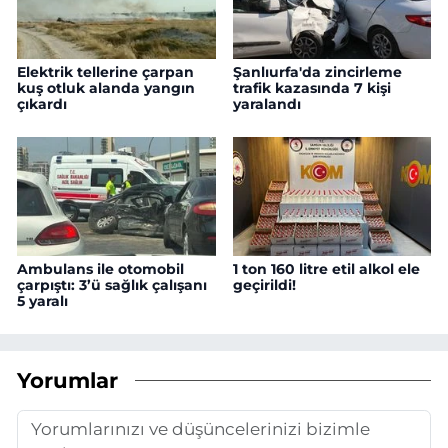
Elektrik tellerine çarpan
Şanlıurfa'da zincirleme
kuş otluk alanda yangın
trafik kazasında 7 kişi
çıkardı
yaralandı
Ambulans ile otomobil
1 ton 160 litre etil alkol ele
çarpıştı: 3’ü sağlık çalışanı
geçirildi!
5 yaralı
Yorumlar