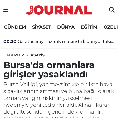
GÜNDEM
Nöbetçi Eczaneler
GÜNDEM
SİYASET
DÜNYA
EĞİTİM
ÖZEL
SİYASET
Hava Durumu
00:20
Galatasaray hazırlık maçında İspanyol takımına yenildi
SAĞLIK
Trafik Durumu
HABERLER
ASAYİŞ
DÜNYA
Süper Lig Puan Durumu ve Fikstür
Bursa'da ormanlara
girişler yasaklandı
EĞİTİM
Tüm Manşetler
Bursa Valiliği, yaz mevsimiyle birlikte hava
ÖZEL HABER
Son Dakika Haberleri
sıcaklıklarının artması ve buna bağlı olarak
orman yangını riskinin yükselmesi
Haber Arşivi
nedeniyle yeni tedbirler aldı. Alınan karar
doğrultusunda il genelindeki ormanlık