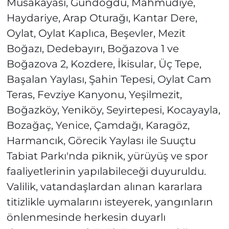
Musakayası, Gündoğdu, Mahmudiye,
Haydariye, Arap Oturağı, Kantar Dere,
Oylat, Oylat Kaplıca, Beşevler, Mezit
Boğazı, Dedebayırı, Boğazova 1 ve
Boğazova 2, Kozdere, İkisular, Üç Tepe,
Başalan Yaylası, Şahin Tepesi, Oylat Cam
Teras, Fevziye Kanyonu, Yeşilmezit,
Boğazköy, Yeniköy, Seyirtepesi, Kocayayla,
Bozağaç, Yenice, Çamdağı, Karagöz,
Harmancık, Görecik Yaylası ile Suuçtu
Tabiat Parkı'nda piknik, yürüyüş ve spor
faaliyetlerinin yapılabileceği duyuruldu.
Valilik, vatandaşlardan alınan kararlara
titizlikle uymalarını isteyerek, yangınların
önlenmesinde herkesin duyarlı