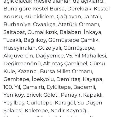
açık olacak mesire alanları da açıklandı.
Buna göre Kestel Bursa, Derekızık, Kestel
Korusu, Küreklidere, Çağlayan, Tahtalı,
Burhaniye, Ovaakça, Atatürk Ormanı,
Saitabat, Cumalıkızık, Balaban, İnkaya,
Tuzaklı, Bağlıköy, Gümüştepe Çamlık,
Hüseyinalan, Güzelyalı, Gümüştepe,
Akgüvercin, Dağyenice, 75. Yıl Mahallesi,
Değirmenönü, Altıntaş Çamlıbel, Gürsu
Kule, Kazancı, Bursa Millet Ormanı,
Gemitepe, İpekyolu, Demirtaş, Kayapa,
100. Yıl, Çamsırtı, Eylültepe, Bademli,
Yeniköy, Ericek Göleti, Panayır, Kapaklı,
Yeşilbaş, Gürletepe, Karagöl, Su Düşen
Şelalesi, Kaletepe, Nadir Kaynağı,