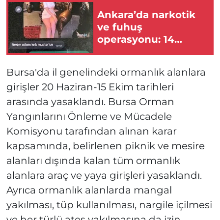
Ankara’da narkotik
ve fuhuş
operasyonu: 14
şüpheliye gözaltı!
Bursa'da il genelindeki ormanlık alanlara
girişler 20 Haziran-15 Ekim tarihleri
arasında yasaklandı. Bursa Orman
Yangınlarını Önleme ve Mücadele
Komisyonu tarafından alınan karar
kapsamında, belirlenen piknik ve mesire
alanları dışında kalan tüm ormanlık
alanlara araç ve yaya girişleri yasaklandı.
Ayrıca ormanlık alanlarda mangal
yakılması, tüp kullanılması, nargile içilmesi
ve her türlü ateş yakılmasına da izin