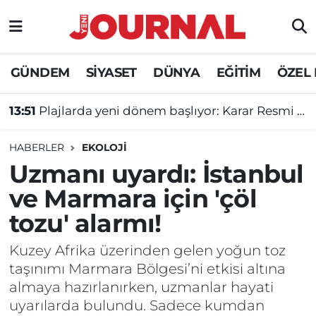
GÜNDEM
Nöbetçi Eczaneler
GÜNDEM
SİYASET
DÜNYA
EĞİTİM
ÖZEL
SİYASET
Hava Durumu
13:51
Plajlarda yeni dönem başlıyor: Karar Resmi Gazete'de!
SAĞLIK
Trafik Durumu
HABERLER
EKOLOJİ
DÜNYA
Süper Lig Puan Durumu ve Fikstür
Uzmanı uyardı: İstanbul
ve Marmara için 'çöl
EĞİTİM
Tüm Manşetler
tozu' alarmı!
ÖZEL HABER
Son Dakika Haberleri
Kuzey Afrika üzerinden gelen yoğun toz
taşınımı Marmara Bölgesi’ni etkisi altına
Haber Arşivi
almaya hazırlanırken, uzmanlar hayati
uyarılarda bulundu. Sadece kumdan