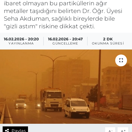
ibaret olmayan bu partiküllerin ağır
metaller taşıdığını belirten Dr. Öğr. Üyesi
Seha Akduman, sağlıklı bireylerde bile
"gizli astım" riskine dikkat çekti.
16.02.2026 - 20:20
16.02.2026 - 20:47
2 DK
YAYINLANMA
GÜNCELLEME
OKUNMA SÜRESI
Paylaş
-
+