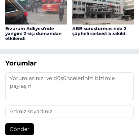
Erzurum Adliyesi'nde
ABB soruşturmasında 2
yangın: 2 kişi dumandan
şüpheli serbest bırakıldı
etkilendi
Yorumlar
Gönder