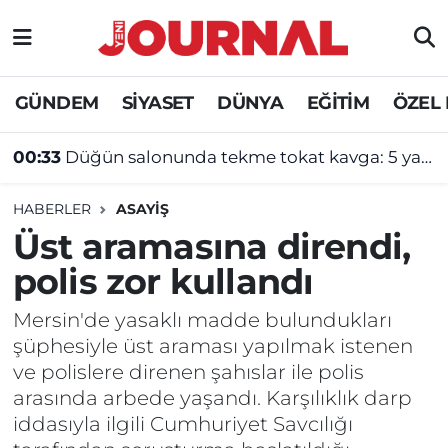
GÜNDEM
Nöbetçi Eczaneler
GÜNDEM
SİYASET
DÜNYA
EĞİTİM
ÖZEL
SİYASET
Hava Durumu
00:33
Düğün salonunda tekme tokat kavga: 5 yaralı
SAĞLIK
Trafik Durumu
HABERLER
ASAYİŞ
DÜNYA
Süper Lig Puan Durumu ve Fikstür
Üst aramasına direndi,
polis zor kullandı
EĞİTİM
Tüm Manşetler
Mersin'de yasaklı madde bulundukları
ÖZEL HABER
Son Dakika Haberleri
şüphesiyle üst araması yapılmak istenen
ve polislere direnen şahıslar ile polis
Haber Arşivi
arasında arbede yaşandı. Karşılıklık darp
iddasıyla ilgili Cumhuriyet Savcılığı