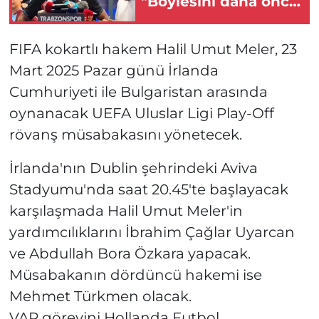
"Böylesini daha önce
görmedim"
FIFA kokartlı hakem Halil Umut Meler, 23
Mart 2025 Pazar günü İrlanda
Cumhuriyeti ile Bulgaristan arasında
oynanacak UEFA Uluslar Ligi Play-Off
rövanş müsabakasını yönetecek.
İrlanda'nın Dublin şehrindeki Aviva
Stadyumu'nda saat 20.45'te başlayacak
karşılaşmada Halil Umut Meler'in
yardımcılıklarını İbrahim Çağlar Uyarcan
ve Abdullah Bora Özkara yapacak.
Müsabakanın dördüncü hakemi ise
Mehmet Türkmen olacak.
VAR görevini Hollanda Futbol