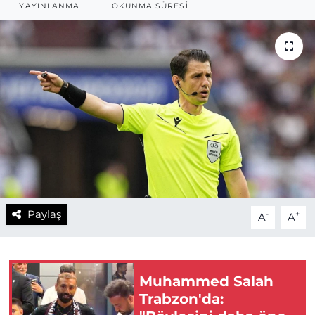
YAYINLANMA
OKUNMA SÜRESI
Paylaş
-
+
A
A
Muhammed Salah
Trabzon'da: