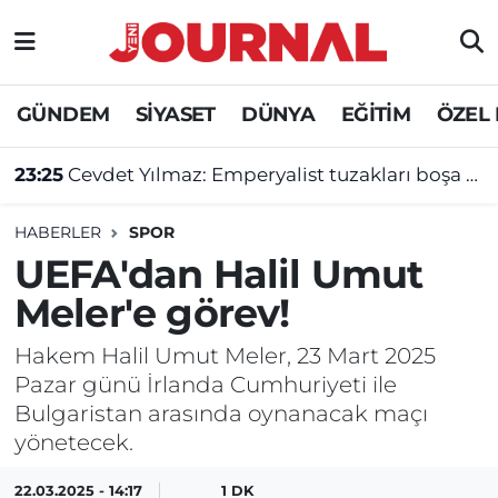
GÜNDEM
Nöbetçi Eczaneler
GÜNDEM
SİYASET
DÜNYA
EĞİTİM
ÖZEL
SİYASET
Hava Durumu
23:25
Cevdet Yılmaz: Emperyalist tuzakları boşa çıkarmaya devam edeceğiz
SAĞLIK
Trafik Durumu
HABERLER
SPOR
DÜNYA
Süper Lig Puan Durumu ve Fikstür
UEFA'dan Halil Umut
Meler'e görev!
EĞİTİM
Tüm Manşetler
Hakem Halil Umut Meler, 23 Mart 2025
ÖZEL HABER
Son Dakika Haberleri
Pazar günü İrlanda Cumhuriyeti ile
Bulgaristan arasında oynanacak maçı
Haber Arşivi
yönetecek.
22.03.2025 - 14:17
1 DK