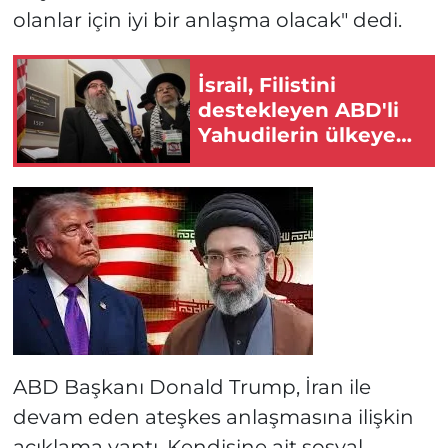
olanlar için iyi bir anlaşma olacak" dedi.
İsrail, Filistini
destekleyen ABD'li
Yahudilerin ülkeye
girişini yasakladı!
ABD Başkanı Donald Trump, İran ile
devam eden ateşkes anlaşmasına ilişkin
açıklama yaptı. Kendisine ait sosyal