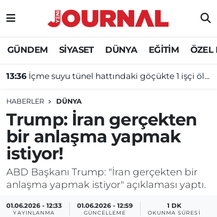
GÜNDEM
Nöbetçi Eczaneler
GÜNDEM
SİYASET
DÜNYA
EĞİTİM
ÖZEL
SİYASET
Hava Durumu
13:36
İçme suyu tünel hattındaki göçükte 1 işçi öldü, 1 işçi yaralandı!
SAĞLIK
Trafik Durumu
HABERLER
DÜNYA
DÜNYA
Süper Lig Puan Durumu ve Fikstür
Trump: İran gerçekten
bir anlaşma yapmak
EĞİTİM
Tüm Manşetler
istiyor!
ÖZEL HABER
Son Dakika Haberleri
ABD Başkanı Trump: "İran gerçekten bir
anlaşma yapmak istiyor" açıklaması yaptı.
Haber Arşivi
01.06.2026 - 12:33
01.06.2026 - 12:59
1 DK
YAYINLANMA
GÜNCELLEME
OKUNMA SÜRESI