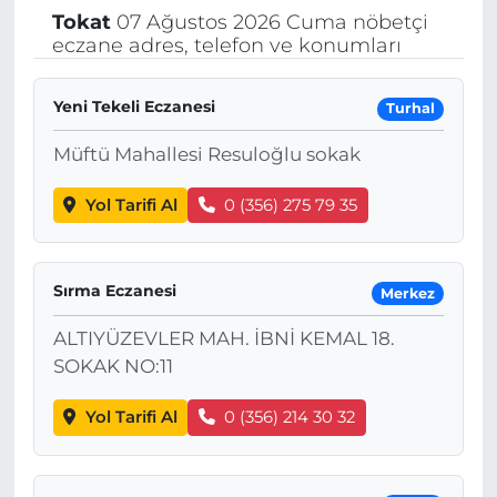
Tokat
07 Ağustos 2026 Cuma nöbetçi
eczane adres, telefon ve konumları
Yeni Tekeli Eczanesi
Turhal
Müftü Mahallesi Resuloğlu sokak
Yol Tarifi Al
0 (356) 275 79 35
Sırma Eczanesi
Merkez
ALTIYÜZEVLER MAH. İBNİ KEMAL 18.
SOKAK NO:11
Yol Tarifi Al
0 (356) 214 30 32