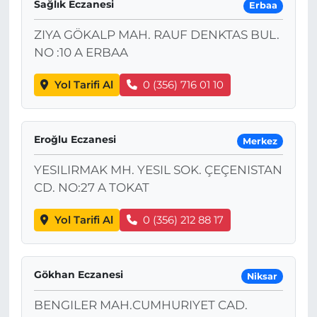
Sağlık Eczanesi
Erbaa
ZIYA GÖKALP MAH. RAUF DENKTAS BUL.
NO :10 A ERBAA
Yol Tarifi Al
0 (356) 716 01 10
Eroğlu Eczanesi
Merkez
YESILIRMAK MH. YESIL SOK. ÇEÇENISTAN
CD. NO:27 A TOKAT
Yol Tarifi Al
0 (356) 212 88 17
Gökhan Eczanesi
Niksar
BENGILER MAH.CUMHURIYET CAD.