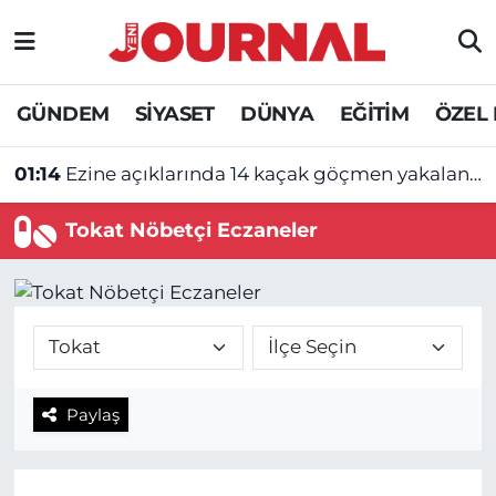
GÜNDEM
Nöbetçi Eczaneler
GÜNDEM
SİYASET
DÜNYA
EĞİTİM
ÖZEL
SİYASET
Hava Durumu
01:14
Ezine açıklarında 14 kaçak göçmen yakalandı
SAĞLIK
Trafik Durumu
Tokat Nöbetçi Eczaneler
DÜNYA
Süper Lig Puan Durumu ve Fikstür
EĞİTİM
Tüm Manşetler
ÖZEL HABER
Son Dakika Haberleri
Paylaş
Haber Arşivi