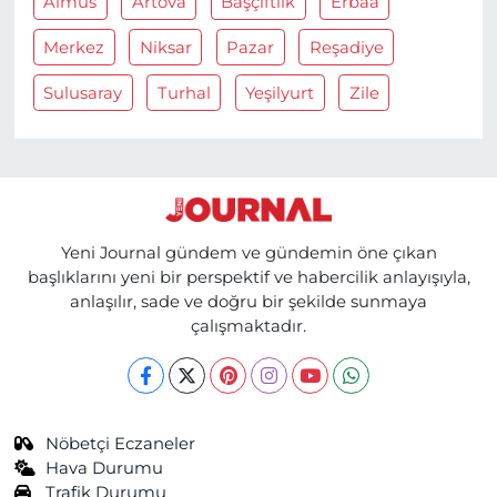
Almus
Artova
Başçiftlik
Erbaa
Merkez
Niksar
Pazar
Reşadiye
Sulusaray
Turhal
Yeşilyurt
Zile
Yeni Journal gündem ve gündemin öne çıkan
başlıklarını yeni bir perspektif ve habercilik anlayışıyla,
anlaşılır, sade ve doğru bir şekilde sunmaya
çalışmaktadır.
Nöbetçi Eczaneler
Hava Durumu
Trafik Durumu