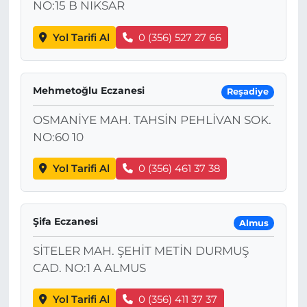
NO:15 B NIKSAR
Yol Tarifi Al
0 (356) 527 27 66
Mehmetoğlu Eczanesi
Reşadiye
OSMANİYE MAH. TAHSİN PEHLİVAN SOK.
NO:60 10
Yol Tarifi Al
0 (356) 461 37 38
Şifa Eczanesi
Almus
SİTELER MAH. ŞEHİT METİN DURMUŞ
CAD. NO:1 A ALMUS
Yol Tarifi Al
0 (356) 411 37 37