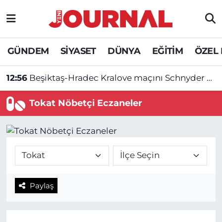
GÜNDEM
Nöbetçi Eczaneler
GÜNDEM
SİYASET
DÜNYA
EĞİTİM
ÖZEL
SİYASET
Hava Durumu
12:56
Beşiktaş-Hradec Kralove maçını Schnyder yönetecek!
SAĞLIK
Trafik Durumu
Tokat Nöbetçi Eczaneler
DÜNYA
Süper Lig Puan Durumu ve Fikstür
EĞİTİM
Tüm Manşetler
ÖZEL HABER
Son Dakika Haberleri
Paylaş
Haber Arşivi