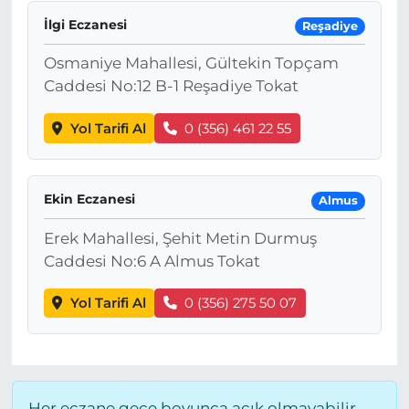
İlgi Eczanesi
Reşadiye
Osmaniye Mahallesi, Gültekin Topçam
Caddesi No:12 B-1 Reşadiye Tokat
Yol Tarifi Al
0 (356) 461 22 55
Ekin Eczanesi
Almus
Erek Mahallesi, Şehit Metin Durmuş
Caddesi No:6 A Almus Tokat
Yol Tarifi Al
0 (356) 275 50 07
Her eczane gece boyunca açık olmayabilir,