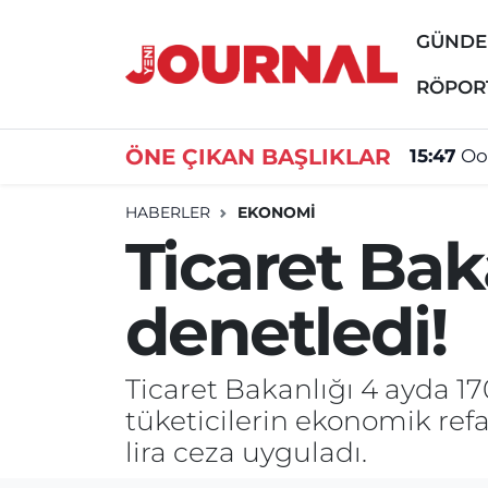
GÜND
GÜNDEM
Nöbetçi Eczaneler
RÖPOR
SİYASET
Hava Durumu
ÖNE ÇIKAN BAŞLIKLAR
15:47
Oo
SAĞLIK
Trafik Durumu
HABERLER
EKONOMİ
Ticaret Bak
DÜNYA
Süper Lig Puan Durumu ve Fikstür
denetledi!
EĞİTİM
Tüm Manşetler
ÖZEL HABER
Son Dakika Haberleri
Ticaret Bakanlığı 4 ayda 170
tüketicilerin ekonomik ref
Haber Arşivi
lira ceza uyguladı.