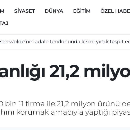
EM
SİYASET
DÜNYA
EĞİTİM
ÖZEL HAB
TAJ
sterwolde’nin adale tendonunda kısmi yırtık tespit ed
anlığı 21,2 mil
 bin 11 firma ile 21,2 milyon ürünü d
ahını korumak amacıyla yaptığı piyas