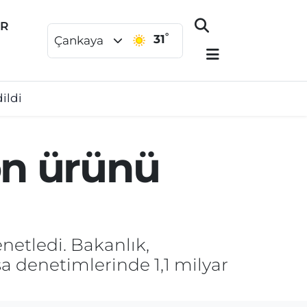
ER
°
31
Çankaya
ildi
yon ürünü
enetledi. Bakanlık,
a denetimlerinde 1,1 milyar