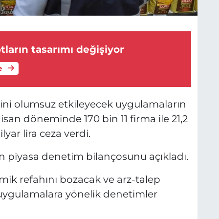
ların tasarımı değişiyor
e
sini olumsuz etkileyecek uygulamaların
an döneminde 170 bin 11 firma ile 21,2
yar lira ceza verdi.
şkin piyasa denetim bilançosunu açıkladı.
ik refahını bozacak ve arz-talep
uygulamalara yönelik denetimler