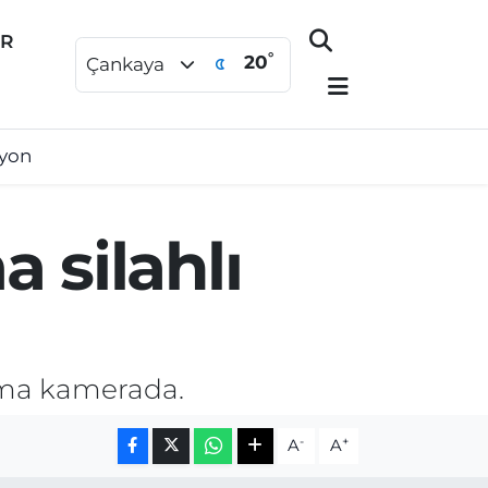
ER
°
20
Çankaya
syon
 silahlı
ışma kamerada.
-
+
A
A