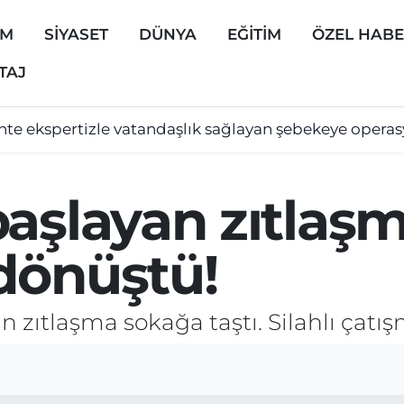
EM
SİYASET
DÜNYA
EĞİTİM
ÖZEL HAB
TAJ
hte ekspertizle vatandaşlık sağlayan şebekeye opera
aşlayan zıtlaşma
dönüştü!
n zıtlaşma sokağa taştı. Silahlı çat