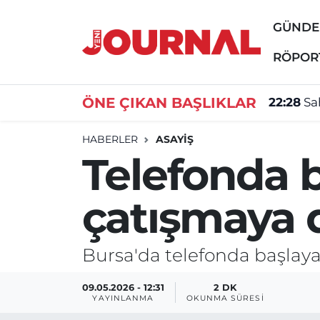
GÜND
GÜNDEM
Nöbetçi Eczaneler
RÖPOR
SİYASET
Hava Durumu
ÖNE ÇIKAN BAŞLIKLAR
22:28
Sa
SAĞLIK
Trafik Durumu
HABERLER
ASAYİŞ
Telefonda b
DÜNYA
Süper Lig Puan Durumu ve Fikstür
çatışmaya 
EĞİTİM
Tüm Manşetler
ÖZEL HABER
Son Dakika Haberleri
Bursa'da telefonda başlaya
Haber Arşivi
09.05.2026 - 12:31
2 DK
YAYINLANMA
OKUNMA SÜRESI