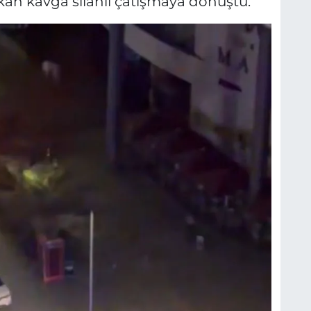
ıkan kavga silahlı çatışmaya dönüştü.