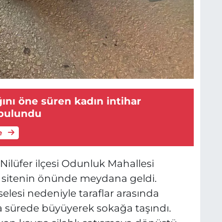
ğını öne süren kadın intihar
 bulundu
e
 Nilüfer ilçesi Odunluk Mahallesi
 sitenin önünde meydana geldi.
lesi nedeniyle taraflar arasında
a sürede büyüyerek sokağa taşındı.