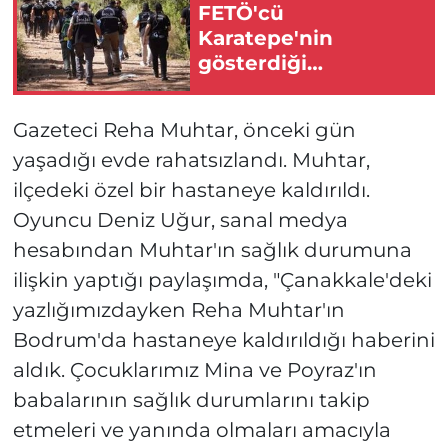
FETÖ'cü
Karatepe'nin
gösterdiği
bölgelerde
aramalardan sonuç
Gazeteci Reha Muhtar, önceki gün
çıkmadı
yaşadığı evde rahatsızlandı. Muhtar,
ilçedeki özel bir hastaneye kaldırıldı.
Oyuncu Deniz Uğur, sanal medya
hesabından Muhtar'ın sağlık durumuna
ilişkin yaptığı paylaşımda, "
Çanakkale'deki
yazlığımızdayken Reha Muhtar'ın
Bodrum'da hastaneye kaldırıldığı haberini
aldık. Çocuklarımız Mina ve Poyraz'ın
babalarının sağlık durumlarını takip
etmeleri ve yanında olmaları amacıyla