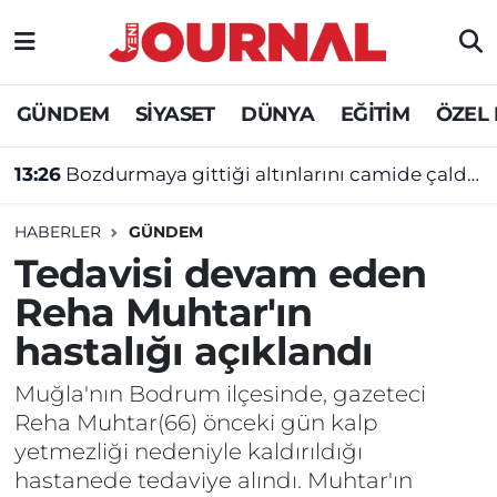
GÜNDEM
Nöbetçi Eczaneler
GÜNDEM
SİYASET
DÜNYA
EĞİTİM
ÖZEL
SİYASET
Hava Durumu
13:26
Bozdurmaya gittiği altınlarını camide çaldırdı!
SAĞLIK
Trafik Durumu
HABERLER
GÜNDEM
DÜNYA
Süper Lig Puan Durumu ve Fikstür
Tedavisi devam eden
Reha Muhtar'ın
EĞİTİM
Tüm Manşetler
hastalığı açıklandı
ÖZEL HABER
Son Dakika Haberleri
Muğla'nın Bodrum ilçesinde, gazeteci
Reha Muhtar(66) önceki gün kalp
Haber Arşivi
yetmezliği nedeniyle kaldırıldığı
hastanede tedaviye alındı. Muhtar'ın