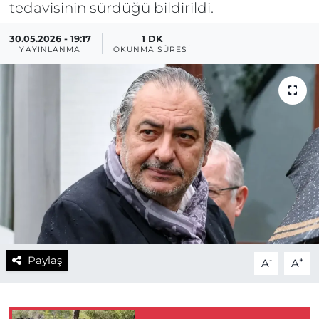
tedavisinin sürdüğü bildirildi.
30.05.2026 - 19:17
1 DK
YAYINLANMA
OKUNMA SÜRESI
Paylaş
-
+
A
A