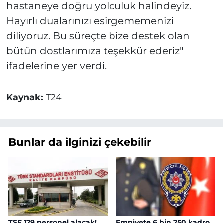
hastaneye doğru yolculuk halindeyiz.
Hayırlı dualarınızı esirgememenizi
diliyoruz. Bu süreçte bize destek olan
bütün dostlarımıza teşekkür ederiz
"
ifadelerine yer verdi.
Kaynak:
T24
Bunlar da ilginizi çekebilir
TSE 129 personel alacak!
Emniyete 6 bin 250 kadro