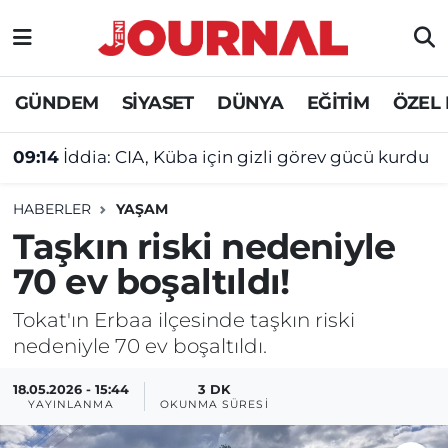
GÜNDEM
Nöbetçi Eczaneler
GÜNDEM
SİYASET
DÜNYA
EĞİTİM
ÖZEL
SİYASET
Hava Durumu
09:14
İddia: CIA, Küba için gizli görev gücü kurdu
SAĞLIK
Trafik Durumu
HABERLER
YAŞAM
DÜNYA
Süper Lig Puan Durumu ve Fikstür
Taşkın riski nedeniyle
70 ev boşaltıldı!
EĞİTİM
Tüm Manşetler
Tokat'ın Erbaa ilçesinde taşkın riski
ÖZEL HABER
Son Dakika Haberleri
nedeniyle 70 ev boşaltıldı.
Haber Arşivi
18.05.2026 - 15:44
3 DK
YAYINLANMA
OKUNMA SÜRESI