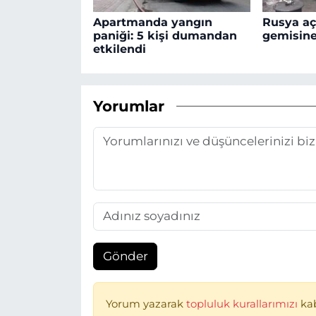
Apartmanda yangın
Rusya aç
paniği: 5 kişi dumandan
gemisine 
etkilendi
Yorumlar
Gönder
Yorum yazarak
topluluk kurallarımızı
ka