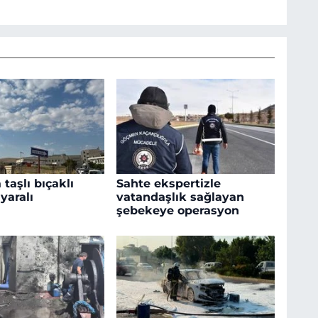
taşlı bıçaklı
Sahte ekspertizle
yaralı
vatandaşlık sağlayan
şebekeye operasyon