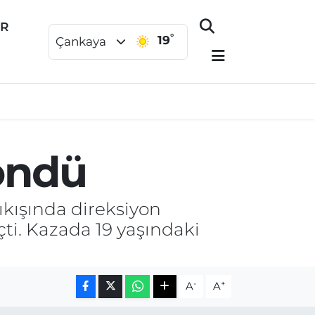
ER
°
19
Çankaya
öndü
kışında direksiyon
ti. Kazada 19 yaşındaki
-
+
A
A