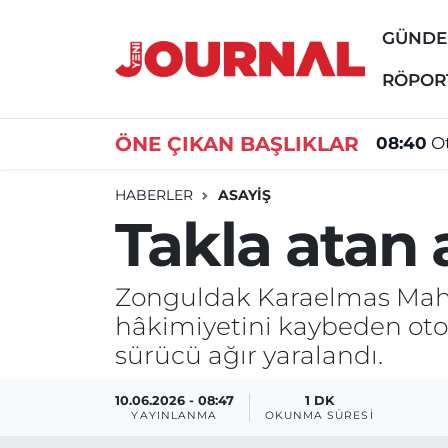
GÜND
GÜNDEM
Nöbetçi Eczaneler
RÖPOR
SİYASET
Hava Durumu
ÖNE ÇIKAN BAŞLIKLAR
08:40
Ot
SAĞLIK
Trafik Durumu
HABERLER
ASAYİŞ
Takla atan
DÜNYA
Süper Lig Puan Durumu ve Fikstür
EĞİTİM
Tüm Manşetler
Zonguldak Karaelmas Mahal
hâkimiyetini kaybeden otom
ÖZEL HABER
Son Dakika Haberleri
sürücü ağır yaralandı.
Haber Arşivi
10.06.2026 - 08:47
1 DK
YAYINLANMA
OKUNMA SÜRESI