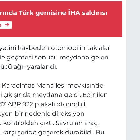
rında Türk gemisine İHA saldırısı
e
yetini kaybeden otomobilin taklalar
eride geçmesi sonucu meydana gelen
rücü ağır yaralandı.
 Karaelmas Mahallesi mevkisinde
 çıkışında meydana geldi. Edinilen
 67 ABP 922 plakalı otomobil,
yen bir nedenle direksiyon
kontrolden çıktı. Savrulan araç,
e karşı şeride geçerek durabildi. Bu