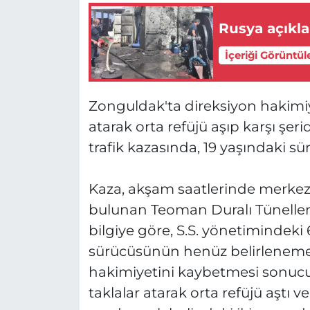
Rusya açıkla
İçeriği Görüntül
Zonguldak'ta direksiyon hakimi
atarak orta refüjü aşıp karşı ş
trafik kazasında, 19 yaşındaki sü
Kaza, akşam saatlerinde merkez
bulunan Teoman Duralı Tünelleri
bilgiye göre, S.S. yönetimindeki
sürücüsünün henüz belirleneme
hakimiyetini kaybetmesi sonucu 
taklalar atarak orta refüjü aştı v