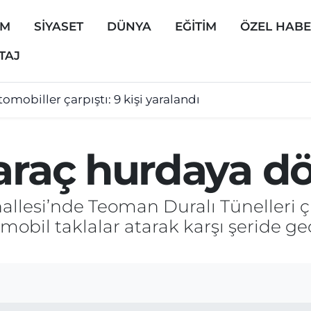
EM
SİYASET
DÜNYA
EĞİTİM
ÖZEL HAB
TAJ
omobiller çarpıştı: 9 kişi yaralandı
 araç hurdaya d
lesi’nde Teoman Duralı Tünelleri çı
obil taklalar atarak karşı şeride geç