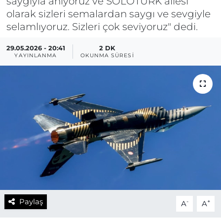
saygıyla anıyoruz ve SOLOTÜRK ailesi
olarak sizleri semalardan saygı ve sevgiyle
selamlıyoruz. Sizleri çok seviyoruz" dedi.
29.05.2026 - 20:41
2 DK
YAYINLANMA
OKUNMA SÜRESI
Paylaş
-
+
A
A