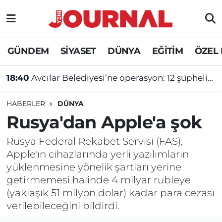
GÜNDEM
Nöbetçi Eczaneler
GÜNDEM
SİYASET
DÜNYA
EĞİTİM
ÖZEL
SİYASET
Hava Durumu
18:40
Avcılar Belediyesi’ne operasyon: 12 şüpheliye tutuklama talebi
SAĞLIK
Trafik Durumu
HABERLER
DÜNYA
DÜNYA
Süper Lig Puan Durumu ve Fikstür
Rusya'dan Apple'a şok
EĞİTİM
Tüm Manşetler
Rusya Federal Rekabet Servisi (FAS),
Apple'ın cihazlarında yerli yazılımların
ÖZEL HABER
Son Dakika Haberleri
yüklenmesine yönelik şartları yerine
getirmemesi halinde 4 milyar rubleye
Haber Arşivi
(yaklaşık 51 milyon dolar) kadar para cezası
verilebileceğini bildirdi.