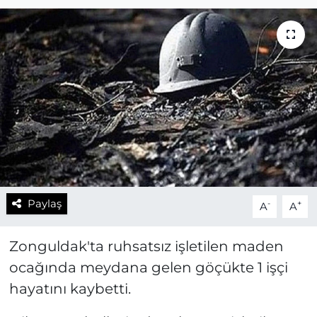
Paylaş
-
+
A
A
Zonguldak'ta ruhsatsız işletilen maden
ocağında meydana gelen göçükte 1 işçi
hayatını kaybetti.