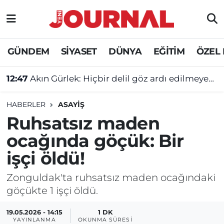
GÜNDEM
Nöbetçi Eczaneler
GÜNDEM
SİYASET
DÜNYA
EĞİTİM
ÖZEL
SİYASET
Hava Durumu
12:47
Akın Gürlek: Hiçbir delil göz ardı edilmeyecek!
SAĞLIK
Trafik Durumu
HABERLER
ASAYİŞ
DÜNYA
Süper Lig Puan Durumu ve Fikstür
Ruhsatsız maden
ocağında göçük: Bir
EĞİTİM
Tüm Manşetler
işçi öldü!
ÖZEL HABER
Son Dakika Haberleri
Zonguldak'ta ruhsatsız maden ocağındaki
göçükte 1 işçi öldü.
Haber Arşivi
19.05.2026 - 14:15
1 DK
YAYINLANMA
OKUNMA SÜRESI