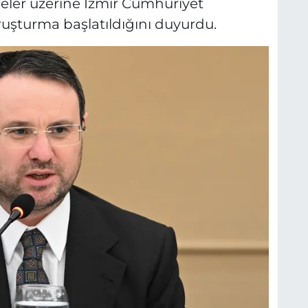
deler üzerine İzmir Cumhuriyet
ruşturma başlatıldığını duyurdu.