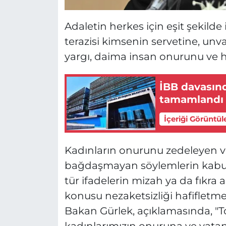
Adaletin herkes için eşit şekilde
terazisi kimsenin servetine, un
yargı, daima insan onurunu ve hu
İBB davasın
tamamlandı
İçeriği Görüntül
Kadınların onurunu zedeleyen ve
bağdaşmayan söylemlerin kabul 
tür ifadelerin mizah ya da fıkra
konusu nezaketsizliği hafifletme
Bakan Gürlek, açıklamasında, "
kadınlarımızın onuruna ve vatan