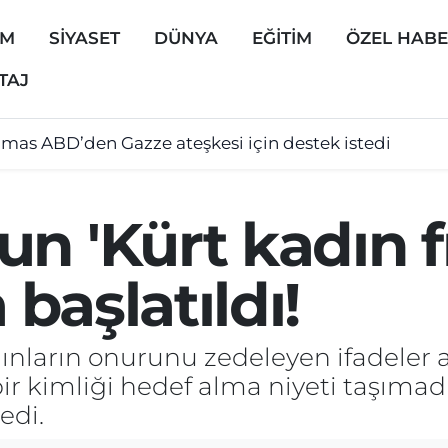
EM
SİYASET
DÜNYA
EĞİTİM
ÖZEL HAB
TAJ
mas ABD’den Gazze ateşkesi için destek istedi
n 'Kürt kadın f
başlatıldı!
ınların onurunu zedeleyen ifadeler a
ir kimliği hedef alma niyeti taşımad
edi.