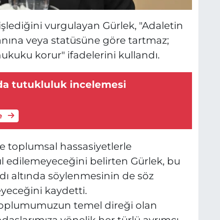
 işlediğini vurgulayan Gürlek, "Adaletin
vanına veya statüsüne göre tartmaz;
kuku korur" ifadelerini kullandı.
da tutukluluk incelemesi
e
 toplumsal hassasiyetlerle
edilemeyeceğini belirten Gürlek, bu
 adı altında söylenmesinin de söz
yeceğini kaydetti.
Toplumumuzun temel direği olan
daşlarımıza yönelik her türlü ayrımcı