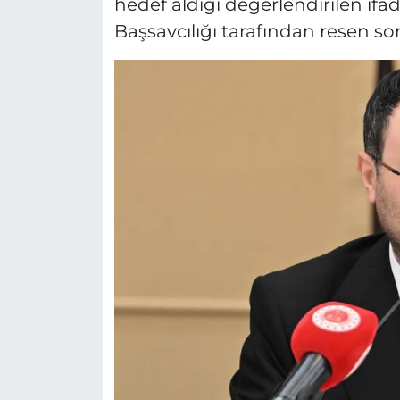
hedef aldığı değerlendirilen ifa
Başsavcılığı tarafından resen so