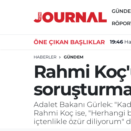
GÜND
GÜNDEM
Nöbetçi Eczaneler
RÖPOR
SİYASET
Hava Durumu
ÖNE ÇIKAN BAŞLIKLAR
19:46
Ha
SAĞLIK
Trafik Durumu
HABERLER
GÜNDEM
Rahmi Koç'u
DÜNYA
Süper Lig Puan Durumu ve Fikstür
soruşturma 
EĞİTİM
Tüm Manşetler
ÖZEL HABER
Son Dakika Haberleri
Adalet Bakanı Gürlek: "Kad
Rahmi Koç ise, "Herhangi b
Haber Arşivi
içtenlikle özür diliyorum" d