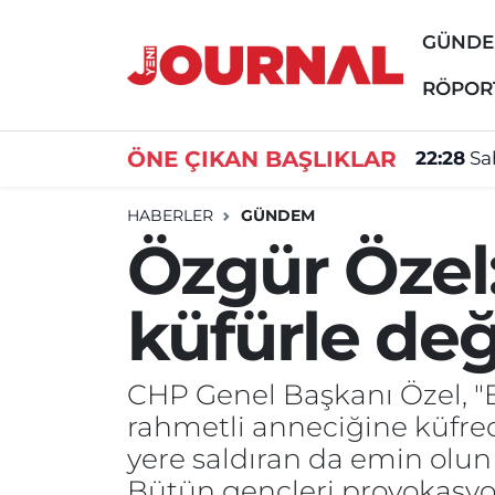
GÜND
GÜNDEM
Nöbetçi Eczaneler
RÖPOR
SİYASET
Hava Durumu
ÖNE ÇIKAN BAŞLIKLAR
22:28
Sa
SAĞLIK
Trafik Durumu
HABERLER
GÜNDEM
Özgür Özel:
DÜNYA
Süper Lig Puan Durumu ve Fikstür
küfürle deği
EĞİTİM
Tüm Manşetler
ÖZEL HABER
Son Dakika Haberleri
CHP Genel Başkanı Özel, "B
rahmetli anneciğine küfred
Haber Arşivi
yere saldıran da emin olun
Bütün gençleri provokasyon