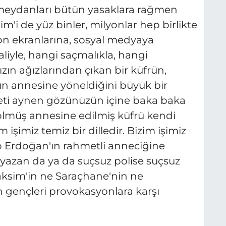
 meydanları bütün yasaklara rağmen
m'i de yüz binler, milyonlar hep birlikte
on ekranlarına, sosyal medyaya
aliyle, hangi saçmalıkla, hangi
ızın ağızlarından çıkan bir küfrün,
n annesine yöneldiğini büyük bir
eti aynen gözünüzün içine baka baka
ölmüş annesine edilmiş küfrü kendi
şimiz temiz bir dilledir. Bizim işimiz
ip Erdoğan'ın rahmetli anneciğine
yazan da ya da suçsuz polise suçsuz
aksim'in ne Saraçhane'nin ne
n gençleri provokasyonlara karşı