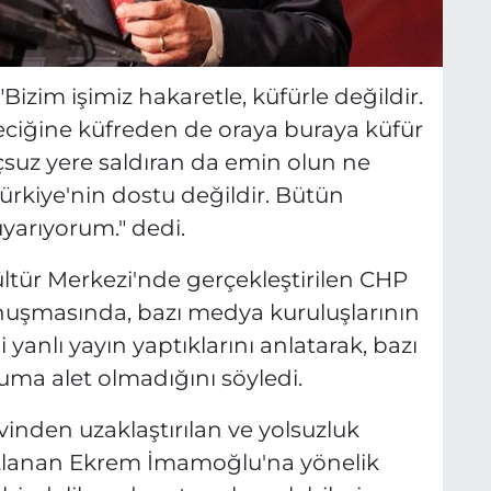
izim işimiz hakaretle, küfürle değildir.
eciğine küfreden de oraya buraya küfür
çsuz yere saldıran da emin olun ne
ürkiye'nin dostu değildir. Bütün
yarıyorum." dedi.
ltür Merkezi'nde gerçekleştirilen CHP
uşmasında, bazı medya kuruluşlarının
i yanlı yayın yaptıklarını anlatarak, bazı
uma alet olmadığını söyledi.
inden uzaklaştırılan ve yolsuzluk
klanan Ekrem İmamoğlu'na yönelik