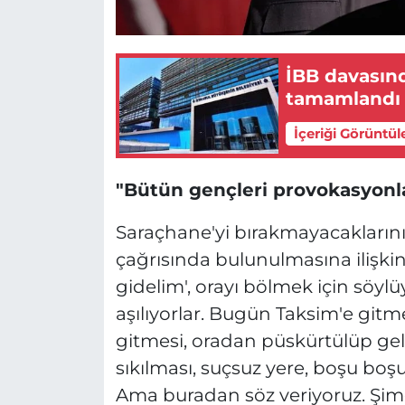
İBB davasın
tamamlandı
İçeriği Görüntül
"Bütün gençleri provokasyonl
Saraçhane'yi bırakmayacaklarını
çağrısında bulunulmasına ilişkin 
gidelim', orayı bölmek için söylüyo
aşılıyorlar. Bugün Taksim'e gitm
gitmesi, oradan püskürtülüp g
sıkılması, suçsuz yere, boşu boş
Ama buradan söz veriyoruz. Şimdi