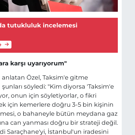
da tutukluluk incelemesi
e
ara karşı uyarıyorum"
 anlatan Özel, Taksim'e gitme
şunları söyledi: "Kim diyorsa 'Taksim'e
r, onun için söyletiyorlar, o fikri
ek için kemerlere doğru 3-5 bin kişinin
elmesi, o bahaneyle bütün meydana gaz
una can yanması doğru bir strateji değil.
 Saraçhane'yi, İstanbul'un iradesini