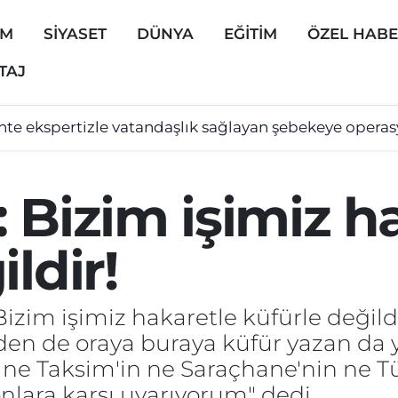
EM
SİYASET
DÜNYA
EĞİTİM
ÖZEL HAB
TAJ
hte ekspertizle vatandaşlık sağlayan şebekeye opera
 Bizim işimiz h
ldir!
izim işimiz hakaretle küfürle değild
en de oraya buraya küfür yazan da y
 ne Taksim'in ne Saraçhane'nin ne Tür
lara karşı uyarıyorum" dedi.