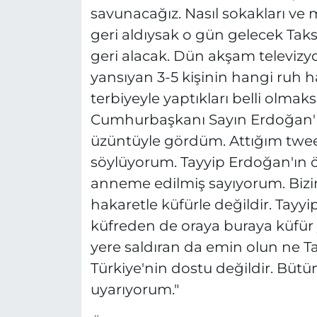
savunacağız. Nasıl sokakları ve
geri aldıysak o gün gelecek Taksi
geri alacak. Dün akşam televizy
yansıyan 3-5 kişinin hangi ruh h
terbiyeyle yaptıkları belli olmaks
Cumhurbaşkanı Sayın Erdoğan'ı
üzüntüyle gördüm. Attığım twe
söylüyorum. Tayyip Erdoğan'ın 
anneme edilmiş sayıyorum. Bizim i
hakaretle küfürle değildir. Tayy
küfreden de oraya buraya küfür 
yere saldıran da emin olun ne T
Türkiye'nin dostu değildir. Bütü
uyarıyorum."