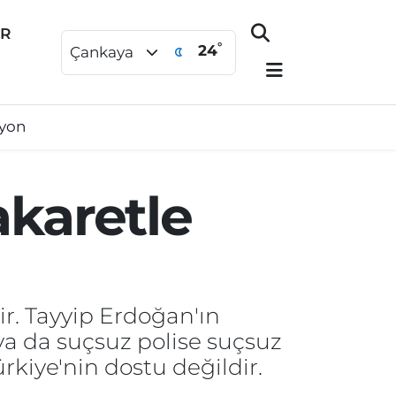
ER
°
24
Çankaya
syon
akaretle
ir. Tayyip Erdoğan'ın
a da suçsuz polise suçsuz
kiye'nin dostu değildir.