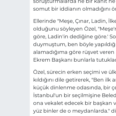
soruşturmalarda ne bir kanıt ne 
somut bir iddianın olmadığını ö
Ellerinde "Meşe, Çınar, Ladin, İlke
olduğunu söyleyen Özel, "Meşe'n
göre, Ladin'in dediğine göre.' S
duymuştum, ben böyle yapıldığı
alamadığıma göre rüşvet veren bi
Ekrem Başkanı bunlarla tutukladıl
Özel, sürecin erken seçimi ve ü
kıldığını dile getirerek, "Ben il
küçük dinlenme odasında, bir ç
İstanbul'un bir seçilmişine Bel
ona vekalet edecek bir başkan 
yüz binler de o meydanlarda." d