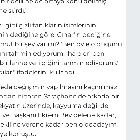
bir delil ne de ortaya konulabilmiş
ne sürdü.
" gibi gizli tanıkların isimlerinin
in dediğine göre, Çınar'ın dediğine
omut bir şey var mı? 'Ben öyle olduğunu
nı tahmin ediyorum, ihaleleri ben
rilerine verildiğini tahmin ediyorum.'
ar." ifadelerini kullandı.
lkede değişimin yapılmasını kaçınılmaz
k andan itibaren Saraçhane'de arkada bir
ekyatın üzerinde, kayyuma değil de
ediye Başkanı Ekrem Bey gelene kadar,
vekiline verene kadar ben o odadayım,
iye konuştu.