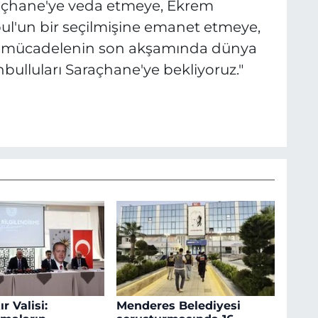
raçhane'ye veda etmeye, Ekrem
ul'un bir seçilmişine emanet etmeye,
k mücadelenin son akşamında dünya
bulluları Saraçhane'ye bekliyoruz."
r Valisi:
Menderes Belediyesi