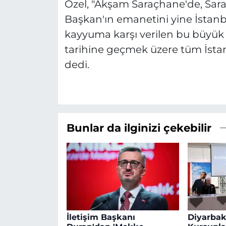
Özel, "Akşam Saraçhane'de, Sa
Başkan'ın emanetini yine İstanb
kayyuma karşı verilen bu büyü
tarihine geçmek üzere tüm İstan
dedi.
Bunlar da ilginizi çekebilir
İletişim Başkanı
Diyarbakı