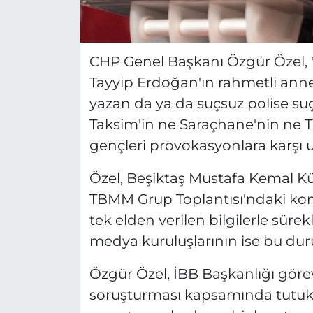
CHP Genel Başkanı Özgür Özel, "B
Tayyip Erdoğan'ın rahmetli ann
yazan da ya da suçsuz polise su
Taksim'in ne Saraçhane'nin ne T
gençleri provokasyonlara karşı u
Özel, Beşiktaş Mustafa Kemal Kü
TBMM Grup Toplantısı'ndaki kon
tek elden verilen bilgilerle sürekl
medya kuruluşlarının ise bu dur
Özgür Özel, İBB Başkanlığı görev
soruşturması kapsamında tutu