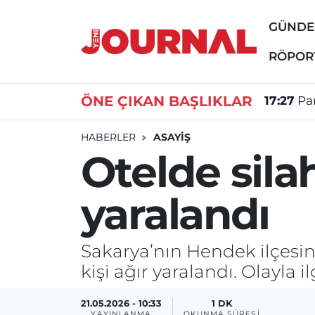
GÜND
GÜNDEM
Nöbetçi Eczaneler
RÖPOR
SİYASET
Hava Durumu
ÖNE ÇIKAN BAŞLIKLAR
17:27
Par
SAĞLIK
Trafik Durumu
HABERLER
ASAYİŞ
Otelde silah
DÜNYA
Süper Lig Puan Durumu ve Fikstür
yaralandı
EĞİTİM
Tüm Manşetler
ÖZEL HABER
Son Dakika Haberleri
Sakarya’nın Hendek ilçesinde
kişi ağır yaralandı. Olayla il
Haber Arşivi
21.05.2026 - 10:33
1 DK
YAYINLANMA
OKUNMA SÜRESI