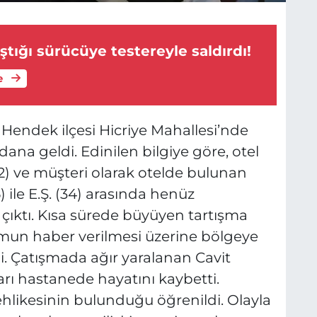
ıştığı sürücüye testereyle saldırdı!
e
a Hendek ilçesi Hicriye Mahallesi’nde
ana geldi. Edinilen bilgiye göre, otel
(52) ve müşteri olarak otelde bulunan
6) ile E.Ş. (34) arasında henüz
çıktı. Kısa sürede büyüyen tartışma
umun haber verilmesi üzerine bölgeye
ldi. Çatışmada ağır yaralanan Cavit
ları hastanede hayatını kaybetti.
tehlikesinin bulunduğu öğrenildi. Olayla