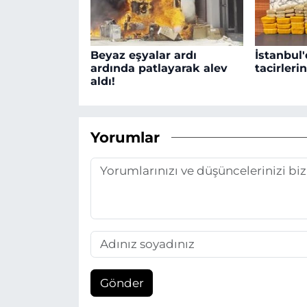
Beyaz eşyalar ardı
İstanbul'
ardında patlayarak alev
tacirleri
aldı!
Yorumlar
Gönder