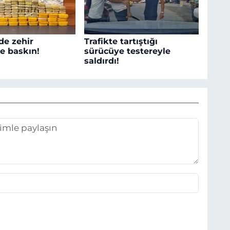
de zehir
Trafikte tartıştığı
ne baskın!
sürücüye testereyle
saldırdı!