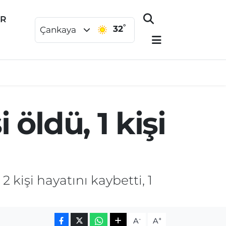
ER
°
32
Çankaya
 öldü, 1 kişi
 kişi hayatını kaybetti, 1
-
+
A
A