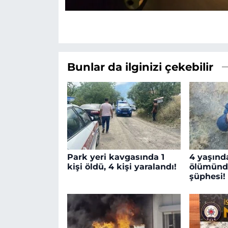
Bunlar da ilginizi çekebilir
Park yeri kavgasında 1
4 yaşınd
kişi öldü, 4 kişi yaralandı!
ölümünd
şüphesi!