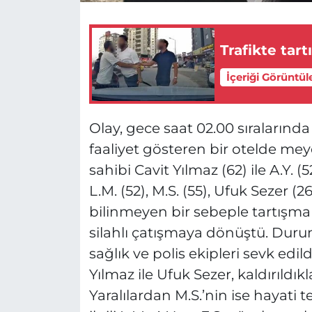
Trafikte tart
İçeriği Görüntül
Olay, gece saat 02.00 sıralarınd
faaliyet gösteren bir otelde meyd
sahibi Cavit Yılmaz (62) ile A.Y. 
L.M. (52), M.S. (55), Ufuk Sezer (2
bilinmeyen bir sebeple tartışma 
silahlı çatışmaya dönüştü. Dur
sağlık ve polis ekipleri sevk edi
Yılmaz ile Ufuk Sezer, kaldırıldık
Yaralılardan M.S.’nin ise hayati 