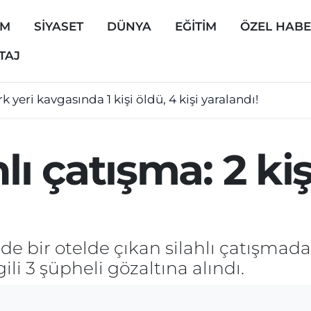
EM
SİYASET
DÜNYA
EĞİTİM
ÖZEL HAB
TAJ
k yeri kavgasında 1 kişi öldü, 4 kişi yaralandı!
lı çatışma: 2 kişi
 bir otelde çıkan silahlı çatışmada 2
gili 3 şüpheli gözaltına alındı.