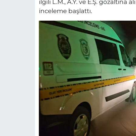
ilgili L.M., A.Y. ve E.Ş. gözaltına 
inceleme başlattı.