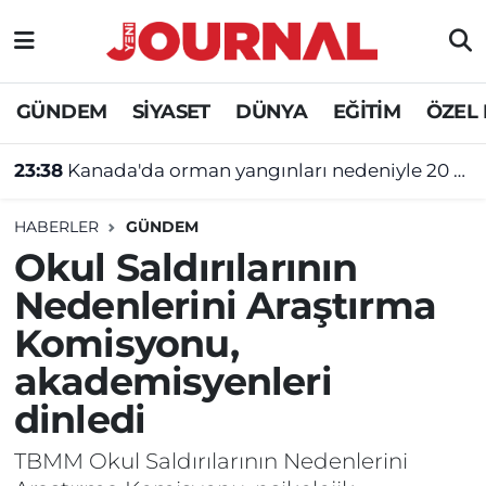
GÜNDEM
Nöbetçi Eczaneler
GÜNDEM
SİYASET
DÜNYA
EĞİTİM
ÖZEL
SİYASET
Hava Durumu
23:38
Kanada'da orman yangınları nedeniyle 20 bine yakın kişi için tahliye emri verildi
SAĞLIK
Trafik Durumu
HABERLER
GÜNDEM
DÜNYA
Süper Lig Puan Durumu ve Fikstür
Okul Saldırılarının
Nedenlerini Araştırma
EĞİTİM
Tüm Manşetler
Komisyonu,
ÖZEL HABER
Son Dakika Haberleri
akademisyenleri
dinledi
Haber Arşivi
TBMM Okul Saldırılarının Nedenlerini