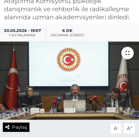
Araştırma Komisyonu, psikolojik
danışmanlık ve rehberlik ile radikalleşme
alanında uzman akademisyenleri dinledi.
20.05.2026 - 19:07
6 DK
YAYINLANMA
OKUNMA SÜRESI
Paylaş
-
+
A
A