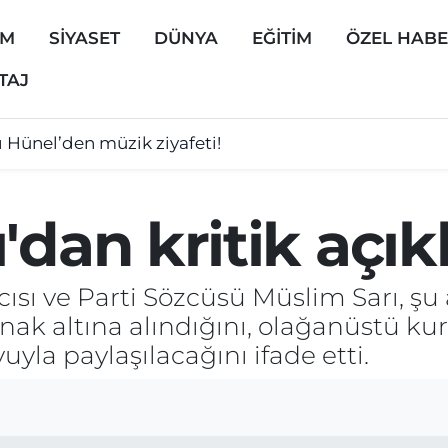
EM
SİYASET
DÜNYA
EĞİTİM
ÖZEL HAB
TAJ
ı Hünel’den müzik ziyafeti!
'dan kritik açı
sı ve Parti Sözcüsü Müslim Sarı, şu
ak altına alındığını, olağanüstü kurul
a paylaşılacağını ifade etti.