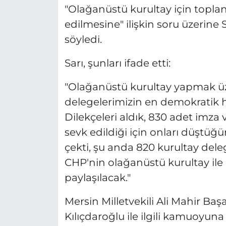
"Olağanüstü kurultay için topla
edilmesine" ilişkin soru üzerine 
söyledi.
Sarı, şunları ifade etti:
"Olağanüstü kurultay yapmak üze
delegelerimizin en demokratik ha
Dilekçeleri aldık, 830 adet imza v
sevk edildiği için onları düştüğ
çekti, şu anda 820 kurultay deleg
CHP'nin olağanüstü kurultay ile
paylaşılacak."
Mersin Milletvekili Ali Mahir Ba
Kılıçdaroğlu ile ilgili kamuoyun