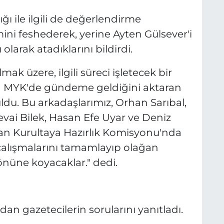
ğı ile ilgili de değerlendirme
mini feshederek, yerine Ayten Gülsever'i
larak atadıklarını bildirdi.
ak üzere, ilgili süreci işletecek bir
MYK'de gündeme geldiğini aktaran
uldu. Bu arkadaşlarımız, Orhan Sarıbal,
evai Bilek, Hasan Efe Uyar ve Deniz
an Kurultaya Hazırlık Komisyonu'nda
 çalışmalarını tamamlayıp olağan
 önüne koyacaklar." dedi.
dan gazetecilerin sorularını yanıtladı.