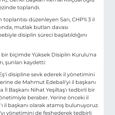
ezinde toplandı.
oplantısı düzenleyen Sarı, CHP'li 3 il
kında, mutlak butlan davası
iyle disiplin süreci başlatıldığını
i bir biçimde Yüksek Disiplin Kurulu'na
ı, şunları kaydetti:
'i disipline sevk ederek il yönetimini
Yerine de Mahmut Edebali'yi il başkanı
İl Başkanı Nihat Yeşiltaş'ı tedbirli bir
önetimiyle beraber. Yerine önceki il
 il başkanı olarak atamış bulunuyoruz.
'yı yönetimini de feshederek tedbirli