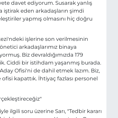
yete davet ediyorum. Susarak yanlış
 iştirak eden arkadaşların şimdi
eleştiriler yapmış olmasını hiç doğru
zi'ndeki işlerine son verilmesinin
yönetici arkadaşlarımız binaya
ıyormuş. Biz devraldığımızda 179
ik. Ciddi bir istihdam yaşanmış burada.
ay Ofisi'ni de dahil etmek lazım. Biz,
fisi kapattık. İhtiyaç fazlası personel
rçekleştireceğiz"
le ilgili soru üzerine Sarı, "Tedbir kararı