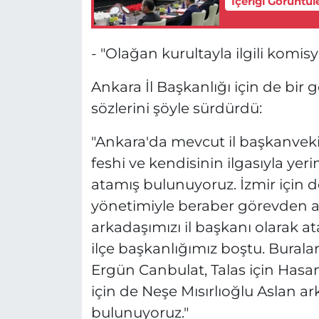
İçeriği Görüntül
- "Olağan kurultayla ilgili komis
Ankara İl Başkanlığı için de bir 
sözlerini şöyle sürdürdü:
"Ankara'da mevcut il başkanvekil
feshi ve kendisinin ilgasıyla yerin
atamış bulunuyoruz. İzmir için 
yönetimiyle beraber görevden a
arkadaşımızı il başkanı olarak a
ilçe başkanlığımız boştu. Burala
Ergün Canbulat, Talas için Hasa
için de Neşe Mısırlıoğlu Aslan a
bulunuyoruz."