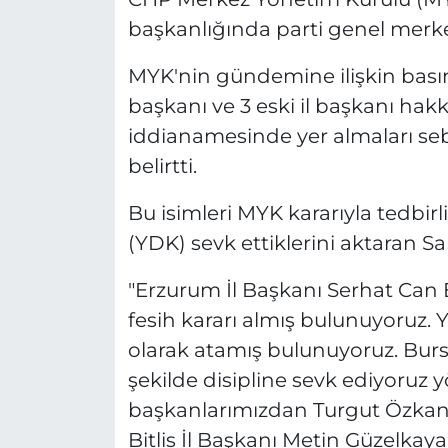
başkanlığında parti genel merk
MYK'nin gündemine ilişkin basın t
başkanı ve 3 eski il başkanı hak
iddianamesinde yer almaları sebeb
belirtti.
Bu isimleri MYK kararıyla tedbirl
(YDK) sevk ettiklerini aktaran Sar
"Erzurum İl Başkanı Serhat Can Eş
fesih kararı almış bulunuyoruz. 
olarak atamış bulunuyoruz. Bursa 
şekilde disipline sevk ediyoruz y
başkanlarımızdan Turgut Özkan'ı
Bitlis İl Başkanı Metin Güzelkaya