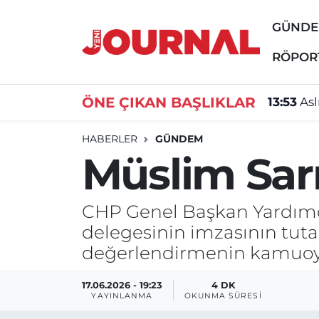
GÜND
GÜNDEM
Nöbetçi Eczaneler
RÖPOR
SİYASET
Hava Durumu
ÖNE ÇIKAN BAŞLIKLAR
13:53
Asl
SAĞLIK
Trafik Durumu
HABERLER
GÜNDEM
Müslim Sarı
DÜNYA
Süper Lig Puan Durumu ve Fikstür
EĞİTİM
Tüm Manşetler
CHP Genel Başkan Yardımcı
delegesinin imzasının tutan
ÖZEL HABER
Son Dakika Haberleri
değerlendirmenin kamuoyuyl
Haber Arşivi
17.06.2026 - 19:23
4 DK
YAYINLANMA
OKUNMA SÜRESI