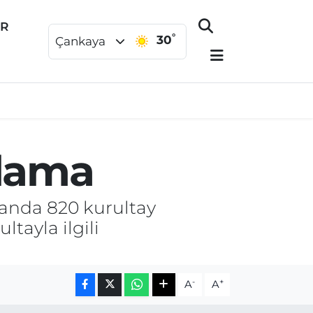
ER
°
30
Çankaya
klama
 anda 820 kurultay
tayla ilgili
-
+
A
A