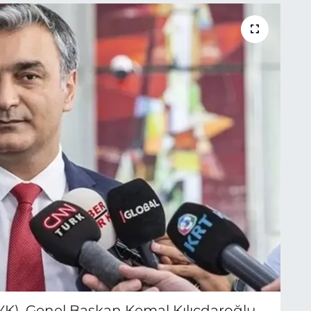
K), Genel Başkan Kemal Kılıçdaroğlu