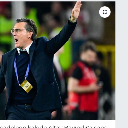
adelede kalede Altay Bayındır'a şans