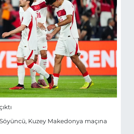
ıktı
ar Söyüncü, Kuzey Makedonya maçına