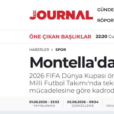
GÜND
GÜNDEM
Nöbetçi Eczaneler
RÖPOR
SİYASET
Hava Durumu
ÖNE ÇIKAN BAŞLIKLAR
22:20
Cu
SAĞLIK
Trafik Durumu
HABERLER
SPOR
Montella'd
DÜNYA
Süper Lig Puan Durumu ve Fikstür
EĞİTİM
Tüm Manşetler
2026 FIFA Dünya Kupası ön
Milli Futbol Takımı'nda te
ÖZEL HABER
Son Dakika Haberleri
mücadelesine göre kadroda 
Haber Arşivi
01.06.2026 - 23:53
02.06.2026 - 09:34
YAYINLANMA
GÜNCELLEME
OKU