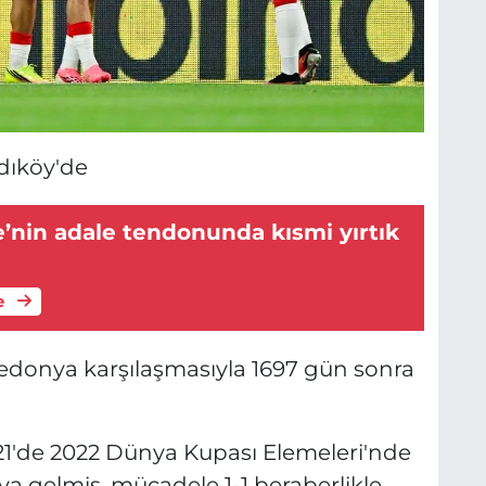
adıköy'de
’nin adale tendonunda kısmi yırtık
e
kedonya karşılaşmasıyla 1697 gün sonra
021'de 2022 Dünya Kupası Elemeleri'nde
ıya gelmiş, mücadele 1-1 beraberlikle