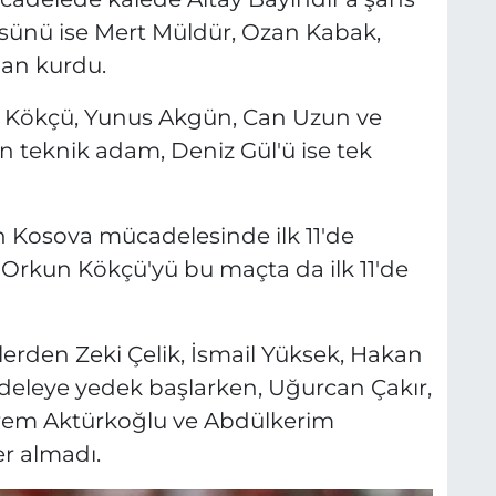
sünü ise Mert Müldür, Ozan Kabak,
dan kurdu.
n Kökçü, Yunus Akgün, Can Uzun ve
n teknik adam, Deniz Gül'ü ise tek
 Kosova mücadelesinde ilk 11'de
rkun Kökçü'yü bu maçta da ilk 11'de
erden Zeki Çelik, İsmail Yüksek, Hakan
eleye yedek başlarken, Uğurcan Çakır,
Kerem Aktürkoğlu ve Abdülkerim
r almadı.