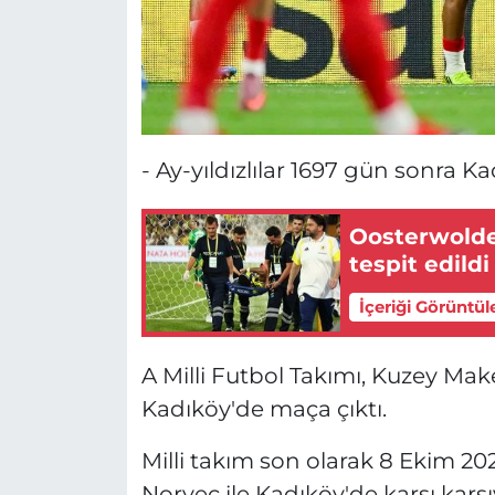
- Ay-yıldızlılar 1697 gün sonra K
Oosterwolde
tespit edildi
İçeriği Görüntül
A Milli Futbol Takımı, Kuzey Ma
Kadıköy'de maça çıktı.
Milli takım son olarak 8 Ekim 2
Norveç ile Kadıköy'de karşı karş