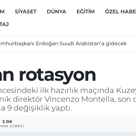
EM
SİYASET
DÜNYA
EĞİTİM
ÖZEL HAB
TAJ
mhurbaşkanı Erdoğan Suudi Arabistan’a gidecek
an rotasyon
cesindeki ilk hazırlık maçında Kuze
knik direktör Vincenzo Montella, so
9 değişiklik yaptı.
2 DK
NMA SÜRESI