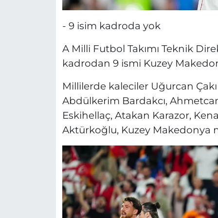
- 9 isim kadroda yok
A Milli Futbol Takımı Teknik Dire
kadrodan 9 ismi Kuzey Makedon
Millilerde kaleciler Uğurcan Çak
Abdülkerim Bardakcı, Ahmetcan 
Eskihellaç, Atakan Karazor, Kena
Aktürkoğlu, Kuzey Makedonya m