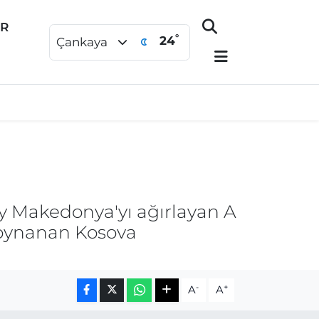
ER
°
24
Çankaya
y Makedonya'yı ağırlayan A
n oynanan Kosova
-
+
A
A