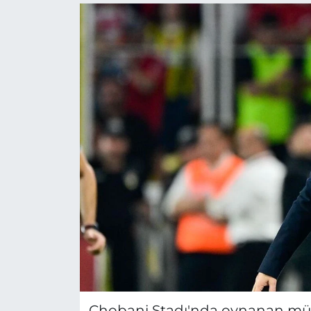
Chobani Stadı'nda oynanan müc