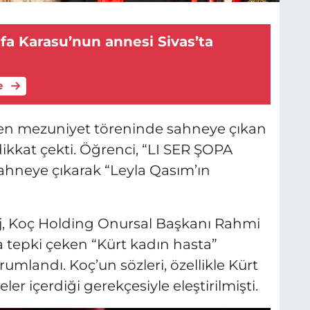
fa Karasu’nun annesi Sivas’ta
e
nen mezuniyet töreninde sahneye çıkan
dikkat çekti. Öğrenci, “LI SER ŞOPA
ahneye çıkarak “Leyla Qasım’ın
j, Koç Holding Onursal Başkanı Rahmi
 tepki çeken “Kürt kadın hasta”
orumlandı. Koç’un sözleri, özellikle Kürt
ler içerdiği gerekçesiyle eleştirilmişti.