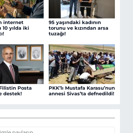
in internet
95 yaşındaki kadının
 10 yılda iki
torunu ve kızından arsa
ı!
tuzağı!
ilistin Posta
PKK’lı Mustafa Karasu’nun
e destek!
annesi Sivas’ta defnedildi!