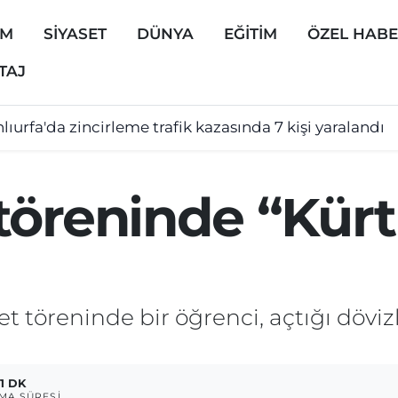
EM
SİYASET
DÜNYA
EĞİTİM
ÖZEL HAB
TAJ
lıurfa'da zincirleme trafik kazasında 7 kişi yaralandı
töreninde “Kürt
t töreninde bir öğrenci, açtığı döviz
1 DK
MA SÜRESI