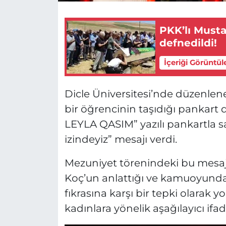
PKK’lı Musta
defnedildi!
İçeriği Görüntül
Dicle Üniversitesi’nde düzenle
bir öğrencinin taşıdığı pankart 
LEYLA QASIM” yazılı pankartla s
izindeyiz” mesajı verdi.
Mezuniyet törenindeki bu mesa
Koç’un anlattığı ve kamuoyunda
fıkrasına karşı bir tepki olarak y
kadınlara yönelik aşağılayıcı ifade