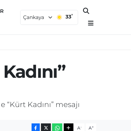
ER
°
33
Çankaya
 Kadını”
le “Kürt Kadını” mesajı
-
+
A
A