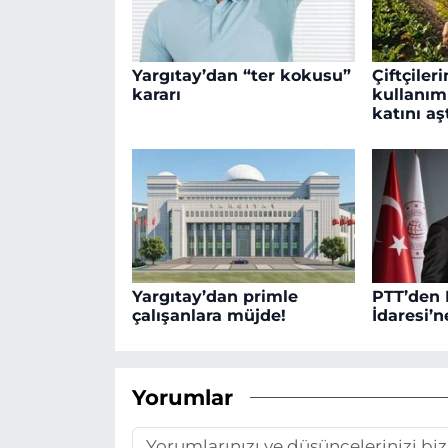
Yargıtay’dan “ter kokusu”
Çiftçiler
kararı
kullanımı
katını aşt
Yargıtay’dan primle
PTT’den F
çalışanlara müjde!
İdaresi’n
Yorumlar