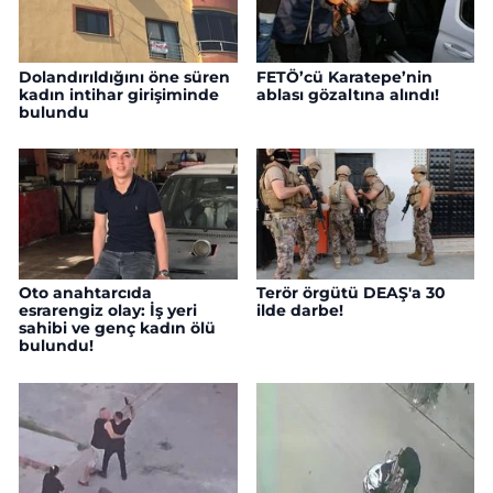
Dolandırıldığını öne süren
FETÖ’cü Karatepe’nin
kadın intihar girişiminde
ablası gözaltına alındı!
bulundu
Oto anahtarcıda
Terör örgütü DEAŞ'a 30
esrarengiz olay: İş yeri
ilde darbe!
sahibi ve genç kadın ölü
bulundu!