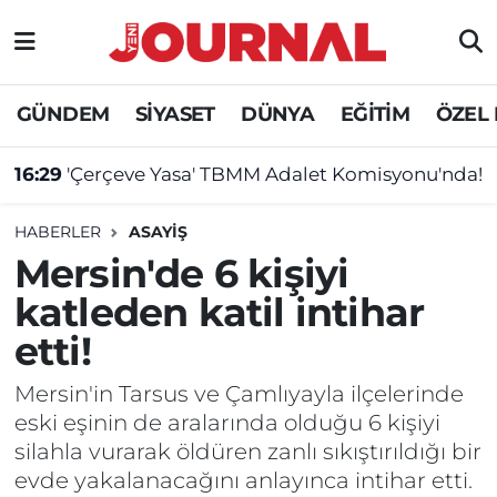
GÜNDEM
Nöbetçi Eczaneler
GÜNDEM
SİYASET
DÜNYA
EĞİTİM
ÖZEL
SİYASET
Hava Durumu
16:29
'Çerçeve Yasa' TBMM Adalet Komisyonu'nda!
SAĞLIK
Trafik Durumu
HABERLER
ASAYİŞ
DÜNYA
Süper Lig Puan Durumu ve Fikstür
Mersin'de 6 kişiyi
katleden katil intihar
EĞİTİM
Tüm Manşetler
etti!
ÖZEL HABER
Son Dakika Haberleri
Mersin'in Tarsus ve Çamlıyayla ilçelerinde
eski eşinin de aralarında olduğu 6 kişiyi
Haber Arşivi
silahla vurarak öldüren zanlı sıkıştırıldığı bir
evde yakalanacağını anlayınca intihar etti.