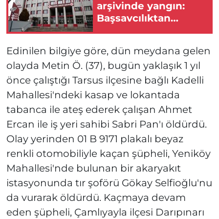
arşivinde yangın:
Başsavcılıktan
açıklama!
Edinilen bilgiye göre, dün meydana gelen
olayda Metin Ö. (37), bugün yaklaşık 1 yıl
önce çalıştığı Tarsus ilçesine bağlı Kadelli
Mahallesi'ndeki kasap ve lokantada
tabanca ile ateş ederek çalışan Ahmet
Ercan ile iş yeri sahibi Sabri Pan'ı öldürdü.
Olay yerinden 01 B 9171 plakalı beyaz
renkli otomobiliyle kaçan şüpheli, Yeniköy
Mahallesi'nde bulunan bir akaryakıt
istasyonunda tır şoförü Gökay Selfioğlu'nu
da vurarak öldürdü. Kaçmaya devam
eden şüpheli, Çamlıyayla ilçesi Darıpınarı