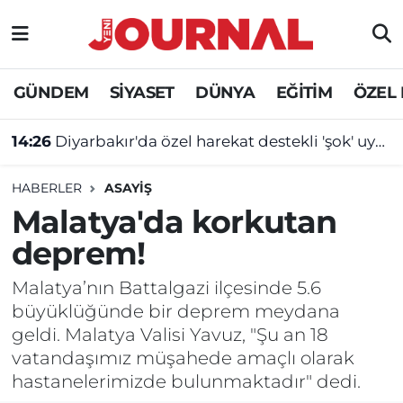
GÜNDEM
Nöbetçi Eczaneler
GÜNDEM
SİYASET
DÜNYA
EĞİTİM
ÖZEL
SİYASET
Hava Durumu
13:51
Plajlarda yeni dönem başlıyor: Karar Resmi Gazete'de!
SAĞLIK
Trafik Durumu
HABERLER
ASAYİŞ
DÜNYA
Süper Lig Puan Durumu ve Fikstür
Malatya'da korkutan
deprem!
EĞİTİM
Tüm Manşetler
Malatya’nın Battalgazi ilçesinde 5.6
ÖZEL HABER
Son Dakika Haberleri
büyüklüğünde bir deprem meydana
geldi. Malatya Valisi Yavuz, "Şu an 18
Haber Arşivi
vatandaşımız müşahede amaçlı olarak
hastanelerimizde bulunmaktadır" dedi.