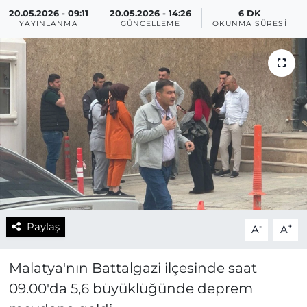
20.05.2026 - 09:11
20.05.2026 - 14:26
6 DK
YAYINLANMA
GÜNCELLEME
OKUNMA SÜRESI
Paylaş
-
+
A
A
Malatya'nın Battalgazi ilçesinde saat
09.00'da 5,6 büyüklüğünde deprem