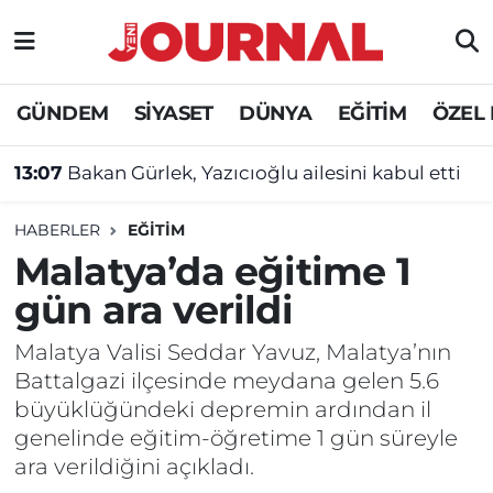
GÜNDEM
Nöbetçi Eczaneler
GÜNDEM
SİYASET
DÜNYA
EĞİTİM
ÖZEL
SİYASET
Hava Durumu
13:07
Bakan Gürlek, Yazıcıoğlu ailesini kabul etti
SAĞLIK
Trafik Durumu
HABERLER
EĞİTİM
DÜNYA
Süper Lig Puan Durumu ve Fikstür
Malatya’da eğitime 1
gün ara verildi
EĞİTİM
Tüm Manşetler
Malatya Valisi Seddar Yavuz, Malatya’nın
ÖZEL HABER
Son Dakika Haberleri
Battalgazi ilçesinde meydana gelen 5.6
büyüklüğündeki depremin ardından il
Haber Arşivi
genelinde eğitim-öğretime 1 gün süreyle
ara verildiğini açıkladı.