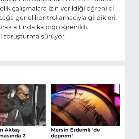
k çalışmalara izin verildiği öğrenildi.
cağa genel kontrol amacıyla girdikleri,
prak altında kaldığı öğrenildi.
dari soruşturma sürüyor.
an Aktaş
Mersin Erdemli ‘de
masında 2
deprem!