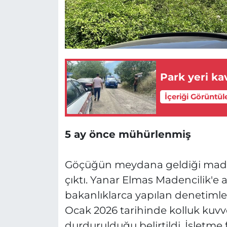
Park yeri kav
İçeriği Görüntül
5 ay önce mühürlenmiş
Göçüğün meydana geldiği maden o
çıktı. Yanar Elmas Madencilik'e a
bakanlıklarca yapılan denetimle
Ocak 2026 tarihinde kolluk kuvve
durdurulduğu belirtildi. İşletme