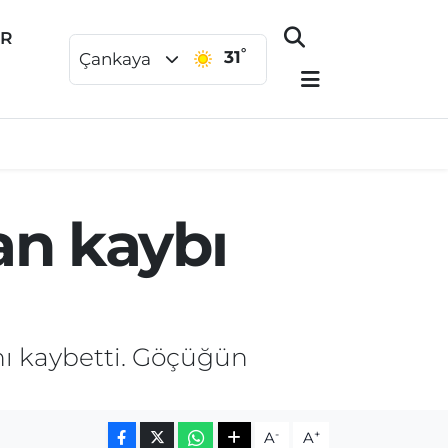
ER
°
31
Çankaya
n kaybı
ı kaybetti. Göçüğün
-
+
A
A