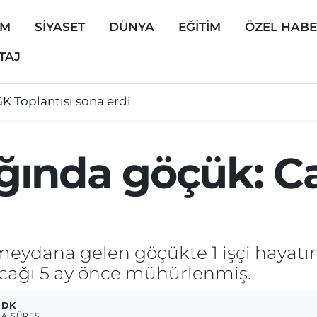
EM
SİYASET
DÜNYA
EĞİTİM
ÖZEL HAB
TAJ
K Toplantısı sona erdi
ında göçük: Ca
ydana gelen göçükte 1 işçi hayatın
ağı 5 ay önce mühürlenmiş.
 DK
A SÜRESI