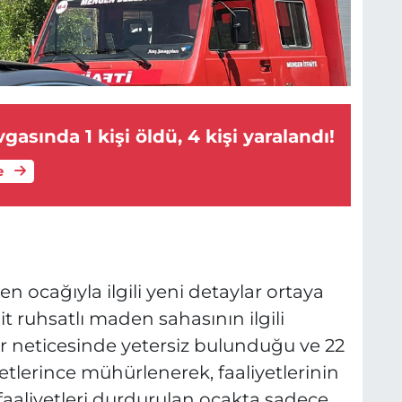
gasında 1 kişi öldü, 4 kişi yaralandı!
e
cağıyla ilgili yeni detaylar ortaya
it ruhsatlı maden sahasının ilgili
r neticesinde yetersiz bulunduğu ve 22
tlerince mühürlenerek, faaliyetlerinin
 faaliyetleri durdurulan ocakta sadece